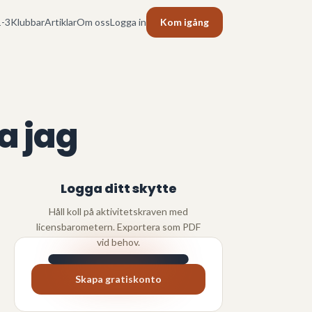
-3
Klubbar
Artiklar
Om oss
Logga in
Kom igång
a jag
Logga ditt skytte
Håll koll på aktivitetskraven med
licensbarometern. Exportera som PDF
vid behov.
Skapa gratiskonto