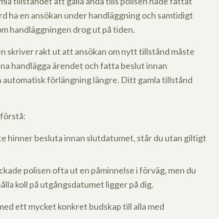
la tillståndet att gälla ända tills polisen hade fattat
rd ha en ansökan under handläggning och samtidigt
 om handläggningen drog ut på tiden.
 skriver rakt ut att ansökan om nytt tillstånd måste
 hinna handlägga ärendet och fatta beslut innan
 automatisk förlängning längre. Ditt gamla tillstånd
förstå:
nte hinner besluta innan slutdatumet, står du utan giltigt
ckade polisen ofta ut en påminnelse i förväg, men du
hålla koll på utgångsdatumet ligger på dig.
 med ett mycket konkret budskap till alla med