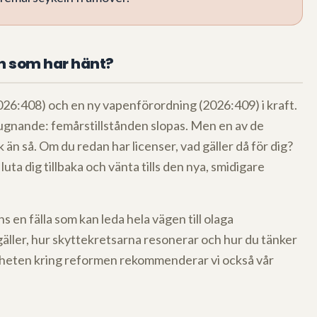
en som har hänt?
026:408) och en ny vapenförordning (2026:409) i kraft.
lugnande: femårstillstånden slopas. Men en av de
 än så. Om du redan har licenser, vad gäller då för dig?
luta dig tillbaka och vänta tills den nya, smidigare
nns en fälla som kan leda hela vägen till olaga
äller, hur skyttekretsarna resonerar och hur du tänker
 helheten kring reformen rekommenderar vi också vår