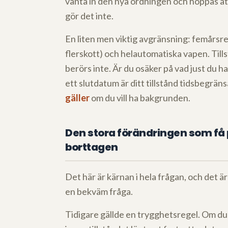
vänta in den nya ordningen och hoppas att 
gör det inte.
En liten men viktig avgränsning: femårsr
flerskott) och helautomatiska vapen. Tills
berörs inte. Är du osäker på vad just du ha
ett slutdatum är ditt tillstånd tidsbegräns
gäller
om du vill ha bakgrunden.
Den stora förändringen som få 
borttagen
Det här är kärnan i hela frågan, och det är
en bekväm fråga.
Tidigare gällde en trygghetsregel. Om du