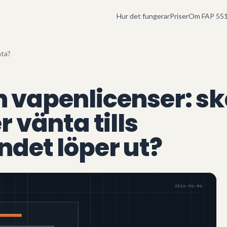
Hur det fungerar
Priser
Om FAP 551
nta?
 vapenlicenser: sk
r vänta tills
ndet löper ut?