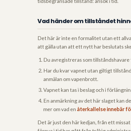
tidsbegränsade tillstånd: ansök i tid.
Vad händer om tillståndet hinne
Det här är inte en formalitet utan ett allv
att gälla utan att ett nytt har beslutats sk
Du avregistreras som tillståndshavare 
Har du kvar vapnet utan giltigt tillstån
anmälan om vapenbrott.
Vapnet kan tas i beslag och i förlängni
En anmärkning av det här slaget kan des
mer om vad en
återkallelse innebär fö
Det är just den här kedjan, från ett missa
förnya i tid har gått från tråkig administrat