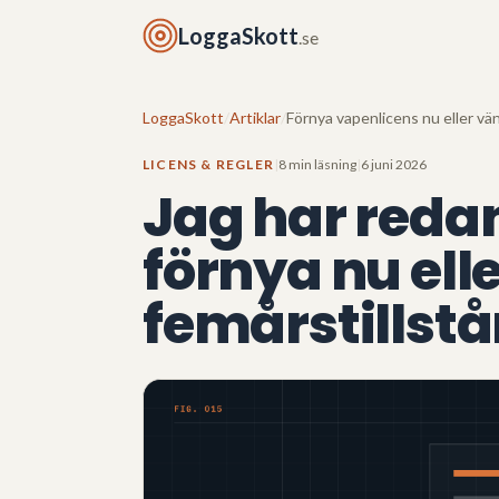
LoggaSkott
.se
LoggaSkott
/
Artiklar
/
Förnya vapenlicens nu eller vä
LICENS & REGLER
|
8 min läsning
|
6 juni 2026
Jag har redan
förnya nu elle
femårstillstå