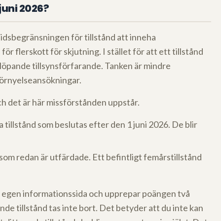
juni 2026?
tidsbegränsningen för tillstånd att inneha
flerskott för skjutning. I stället för att ett tillstånd
t löpande tillsynsförfarande. Tanken är mindre
 förnyelseansökningar.
ch det är här missförstånden uppstår.
a tillstånd som beslutas efter den 1 juni 2026. De blir
d som redan är utfärdade. Ett befintligt femårstillstånd
in egen informationssida och upprepar poängen två
de tillstånd tas inte bort. Det betyder att du inte kan