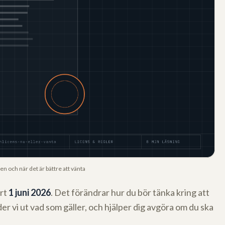
en och när det är bättre att vänta
rt
1 juni 2026
. Det förändrar hur du bör tänka kring att
der vi ut vad som gäller, och hjälper dig avgöra om du ska