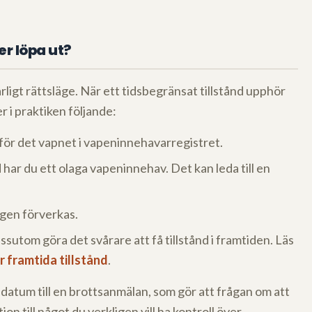
r löpa ut?
arligt rättsläge. När ett tidsbegränsat tillstånd upphör
er i praktiken följande:
för det vapnet i vapeninnehavarregistret.
d har du ett olaga vapeninnehav. Det kan leda till en
ngen förverkas.
sutom göra det svårare att få tillstånd i framtiden. Läs
r framtida tillstånd
.
t datum till en brottsanmälan, som gör att frågan om att
ion till något du verkligen vill ha kontroll över.