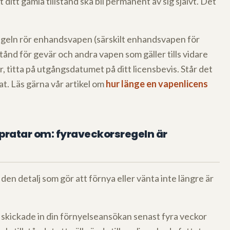
ditt gamla tillstånd ska bli permanent av sig självt. Det
egeln rör enhandsvapen (särskilt enhandsvapen för
tånd för gevär och andra vapen som gäller tills vidare
r, titta på utgångsdatumet på ditt licensbevis. Står det
at. Läs gärna vår artikel om
hur länge en vapenlicens
pratar om: fyraveckorsregeln är
 den detalj som gör att förnya eller vänta inte längre är
 skickade in din förnyelseansökan senast fyra veckor