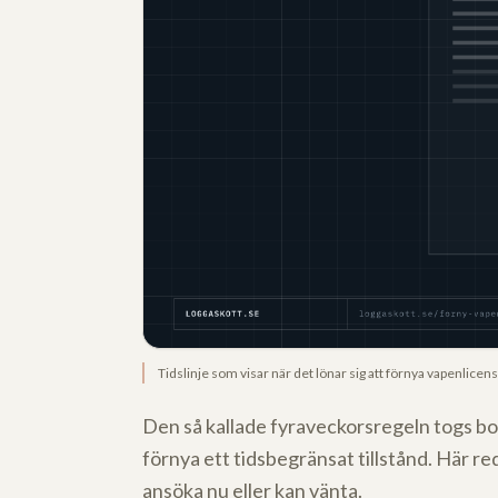
Tidslinje som visar när det lönar sig att förnya vapenlicens
Den så kallade fyraveckorsregeln togs bo
förnya ett tidsbegränsat tillstånd. Här re
ansöka nu eller kan vänta.