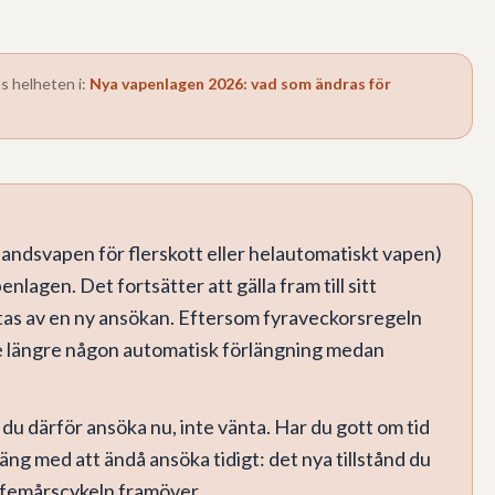
s helheten i:
Nya vapenlagen 2026: vad som ändras för
handsvapen för flerskott eller helautomatiskt vapen)
nlagen. Det fortsätter att gälla fram till sitt
as av en ny ansökan. Eftersom fyraveckorsregeln
nte längre någon automatisk förlängning medan
 du därför ansöka nu, inte vänta. Har du gott om tid
äng med att ändå ansöka tidigt: det nya tillstånd du
ela femårscykeln framöver.