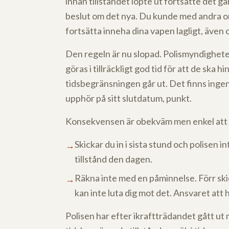
innan tillståndet löpte ut fortsatte det gam
beslut om det nya. Du kunde med andra o
fortsätta inneha dina vapen lagligt, även
Den regeln är nu slopad. Polismyndigheten
göras i tillräckligt god tid för att de ska
tidsbegränsningen går ut. Det finns ingen
upphör på sitt slutdatum, punkt.
Konsekvensen är obekväm men enkel att 
Skickar du in i sista stund och polisen i
→
tillstånd den dagen.
Räkna inte med en påminnelse. Förr ski
→
kan inte luta dig mot det. Ansvaret att 
Polisen har efter ikraftträdandet gått ut