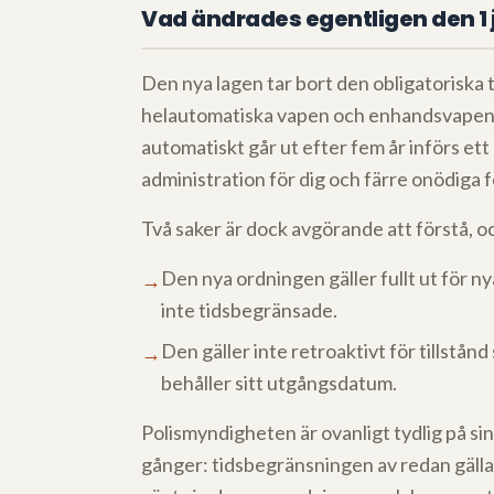
Vad ändrades egentligen den 1 
Den nya lagen tar bort den obligatoriska 
helautomatiska vapen och enhandsvapen för 
automatiskt går ut efter fem år införs et
administration för dig och färre onödiga
Två saker är dock avgörande att förstå, o
Den nya ordningen gäller fullt ut för ny
→
inte tidsbegränsade.
Den gäller inte retroaktivt för tillstån
→
behåller sitt utgångsdatum.
Polismyndigheten är ovanligt tydlig på s
gånger: tidsbegränsningen av redan gällan