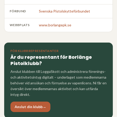
Svenska Pistolskytteförbundet
FÖRBUND
www.borlangepk.se
WEBBPLATS
FÖR KLUBBREPRESENTANTER
Är du representant för
Borlänge
Pistolklubb
?
Anslut klubben till LoggaSkott och administrera förenings-
och aktivitetsintyg digitalt – underlaget som medlemmarna
behöver vid ansökan och förnyelse av vapenlicens. Ni får en
översikt över medlemmarnas aktivitet och kan utfärda
intyg direkt.
Anslut din klubb
→