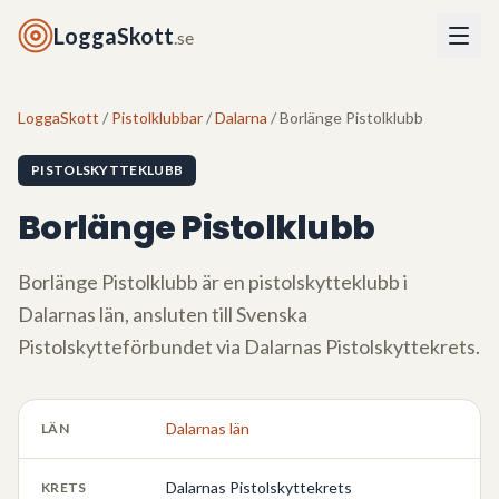
LoggaSkott
.se
LoggaSkott
/
Pistolklubbar
/
Dalarna
/ Borlänge Pistolklubb
PISTOLSKYTTEKLUBB
Borlänge Pistolklubb
Borlänge Pistolklubb
är en pistolskytteklubb i
Dalarnas län
, ansluten till Svenska
Pistolskytteförbundet via
Dalarnas Pistolskyttekrets
.
Dalarnas län
LÄN
Dalarnas Pistolskyttekrets
KRETS