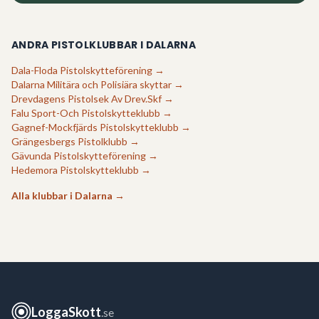
ANDRA PISTOLKLUBBAR I
DALARNA
Dala-Floda Pistolskytteförening
→
Dalarna Militära och Polisiära skyttar
→
Drevdagens Pistolsek Av Drev.Skf
→
Falu Sport-Och Pistolskytteklubb
→
Gagnef-Mockfjärds Pistolskytteklubb
→
Grängesbergs Pistolklubb
→
Gävunda Pistolskytteförening
→
Hedemora Pistolskytteklubb
→
Alla klubbar i
Dalarna
→
LoggaSkott
.se