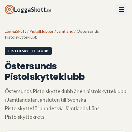
LoggaSkott
.se
LoggaSkott
/
Pistolklubbar
/
Jämtland
/ Östersunds
Pistolskytteklubb
PISTOLSKYTTEKLUBB
Östersunds
Pistolskytteklubb
Östersunds Pistolskytteklubb
är en pistolskytteklubb
i
Jämtlands län
, ansluten till Svenska
Pistolskytteförbundet via
Jämtlands Läns
Pistolskyttekrets
.