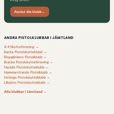
Anslut din klubb
→
ANDRA PISTOLKLUBBAR I
JÄMTLAND
A 4 Skytteförening
→
Backe Pistolskytteklubb
→
Bispgårdens Pistolklubb
→
Bräcke Pistolskytteförening
→
Hackås Pistolskytteklubb
→
Hammarstrands Pistolklubb
→
Hotings Pistolskytteklubb
→
Lillsjöns Pistolskytteklubb
→
Alla klubbar i
Jämtland
→