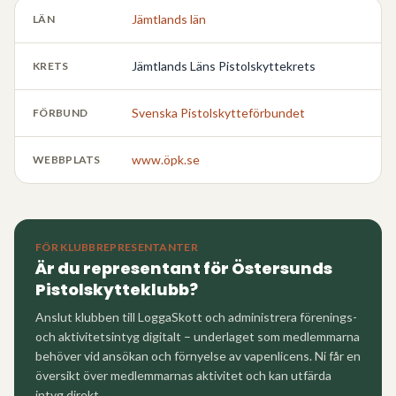
Jämtlands län
LÄN
Jämtlands Läns Pistolskyttekrets
KRETS
Svenska Pistolskytteförbundet
FÖRBUND
www.öpk.se
WEBBPLATS
FÖR KLUBBREPRESENTANTER
Är du representant för
Östersunds
Pistolskytteklubb
?
Anslut klubben till LoggaSkott och administrera förenings-
och aktivitetsintyg digitalt – underlaget som medlemmarna
behöver vid ansökan och förnyelse av vapenlicens. Ni får en
översikt över medlemmarnas aktivitet och kan utfärda
intyg direkt.