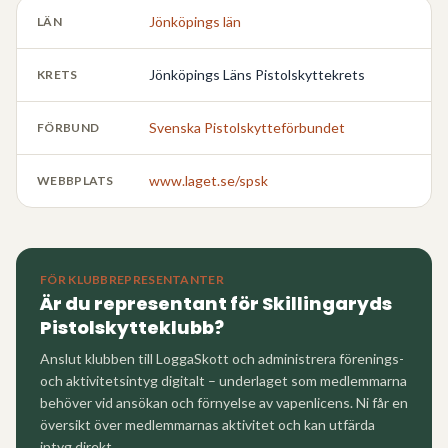
Jönköpings län
LÄN
Jönköpings Läns Pistolskyttekrets
KRETS
Svenska Pistolskytteförbundet
FÖRBUND
www.laget.se/spsk
WEBBPLATS
FÖR KLUBBREPRESENTANTER
Är du representant för
Skillingaryds
Pistolskytteklubb
?
Anslut klubben till LoggaSkott och administrera förenings-
och aktivitetsintyg digitalt – underlaget som medlemmarna
behöver vid ansökan och förnyelse av vapenlicens. Ni får en
översikt över medlemmarnas aktivitet och kan utfärda
intyg direkt.