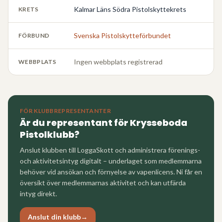
Kalmar Läns Södra Pistolskyttekrets
KRETS
Svenska Pistolskytteförbundet
FÖRBUND
Ingen webbplats registrerad
WEBBPLATS
FÖR KLUBBREPRESENTANTER
Är du representant för
Krysseboda
Pistolklubb
?
Anslut klubben till LoggaSkott och administrera förenings-
och aktivitetsintyg digitalt – underlaget som medlemmarna
behöver vid ansökan och förnyelse av vapenlicens. Ni får en
översikt över medlemmarnas aktivitet och kan utfärda
intyg direkt.
Anslut din klubb
→