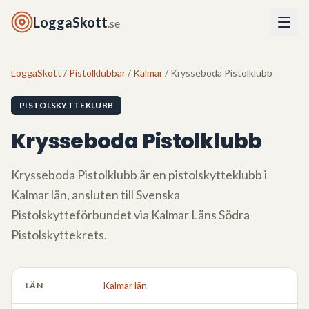
LoggaSkott
.se
LoggaSkott
/
Pistolklubbar
/
Kalmar
/ Krysseboda Pistolklubb
PISTOLSKYTTEKLUBB
Krysseboda Pistolklubb
Krysseboda Pistolklubb
är en pistolskytteklubb i
Kalmar län
, ansluten till Svenska
Pistolskytteförbundet via
Kalmar Läns Södra
Pistolskyttekrets
.
Kalmar län
LÄN