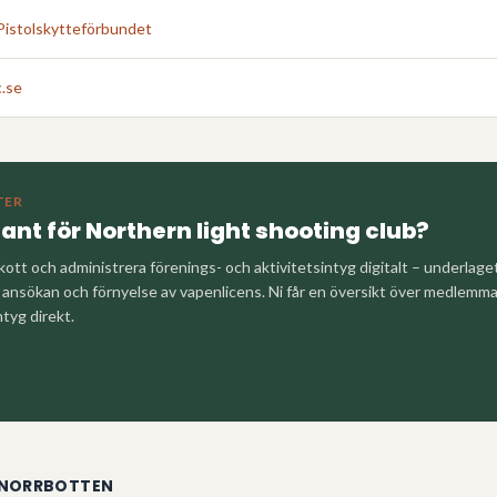
Pistolskytteförbundet
.se
TER
tant för
Northern light shooting club
?
kott och administrera förenings- och aktivitetsintyg digitalt – underlag
nsökan och förnyelse av vapenlicens. Ni får en översikt över medlemm
ntyg direkt.
NORRBOTTEN