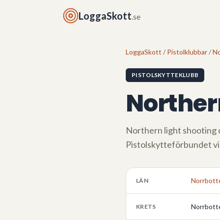
LoggaSkott
.se
LoggaSkott
/
Pistolklubbar
/
No
PISTOLSKYTTEKLUBB
Northern
Northern light shooting 
Pistolskytteförbundet v
Norrbott
LÄN
Norrbott
KRETS