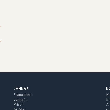
→
→
LÄNKAR
K
Skapa konto
Ko
Logga in
In
Priser
An
Artiklar
Co