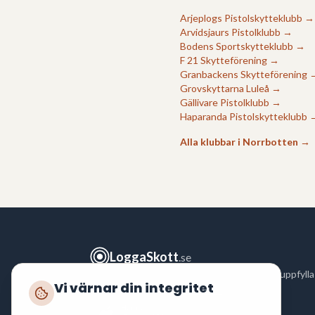
Arjeplogs Pistolskytteklubb
→
Arvidsjaurs Pistolklubb
→
Bodens Sportskytteklubb
→
F 21 Skytteförening
→
Granbackens Skytteförening
Grovskyttarna Luleå
→
Gällivare Pistolklubb
→
Haparanda Pistolskytteklubb
Alla klubbar i
Norrbotten
→
LoggaSkott
.se
Logga ditt skytte snabbt och enkelt för att uppfylla
Vi värnar din integritet
polisens krav enligt
FAP 551-3
.