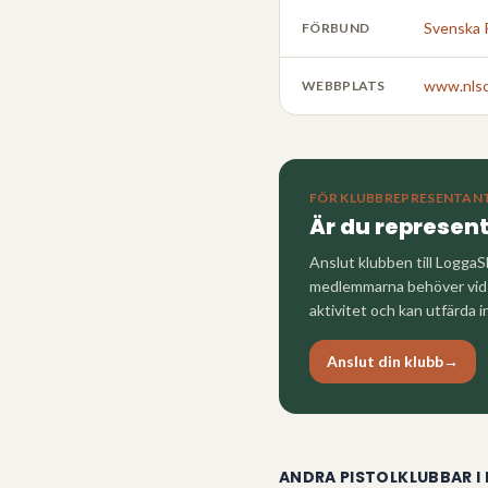
Svenska 
FÖRBUND
www.nlsc
WEBBPLATS
FÖR KLUBBREPRESENTAN
Är du represen
Anslut klubben till LoggaS
medlemmarna behöver vid a
aktivitet och kan utfärda i
Anslut din klubb
→
ANDRA PISTOLKLUBBAR I