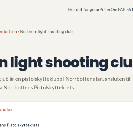
Hur det fungerar
Priser
Om FAP 551
rrbotten
/ Northern light shooting club
 light shooting cl
club
är en pistolskytteklubb i
Norrbottens län
, ansluten til
ia
Norrbottens Pistolskyttekrets
.
ens län
ens Pistolskyttekrets