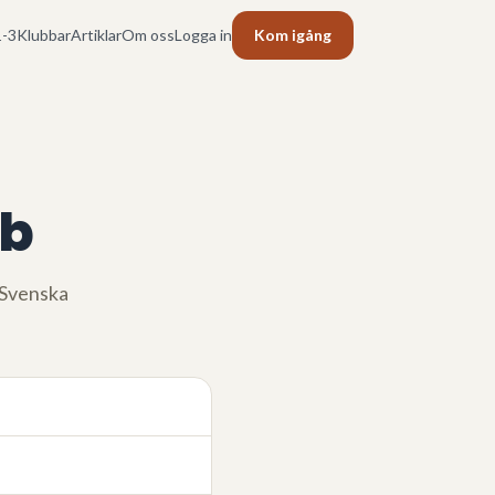
-3
Klubbar
Artiklar
Om oss
Logga in
Kom igång
ub
l Svenska