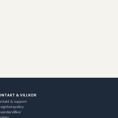
ONTAKT & VILLKOR
ntakt & support
tegritetspolicy
vändarvillkor
okies