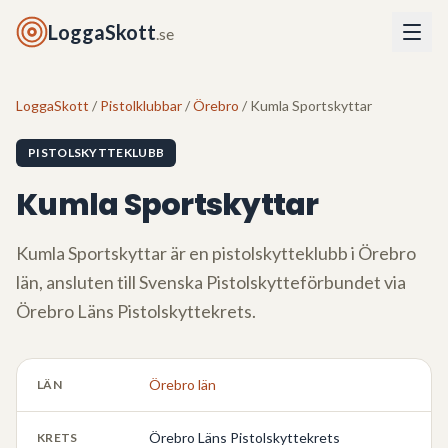
LoggaSkott
.se
LoggaSkott
/
Pistolklubbar
/
Örebro
/ Kumla Sportskyttar
PISTOLSKYTTEKLUBB
Kumla Sportskyttar
Kumla Sportskyttar
är en pistolskytteklubb i
Örebro
län
, ansluten till Svenska Pistolskytteförbundet via
Örebro Läns Pistolskyttekrets
.
Örebro län
LÄN
Örebro Läns Pistolskyttekrets
KRETS