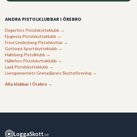
ANDRA PISTOLKLUBBAR I
ÖREBRO
Degerfors Pistolskytteklubb
→
Fjugesta Pistolskytteklubb
→
Frövi-Lindesberg Pistolskyttar
→
Gyttorps Sportskytteklubb
→
Hallsberg Pistolklubb
→
Hällefors Pistolskytteklubb
→
Laxå Pistolskytteklubb
→
Livregementets Grenadjärers Skytteförening
→
Alla klubbar i
Örebro
→
LoggaSkott
.se