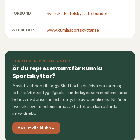
Svenska Pistolskytteförbundet
FÖRBUND
www.kumlasportskyttar.se
WEBBPLATS
FÖR KLUBBREPRESENTANTER
Är du representant för
Kumla
Sportskyttar
?
Anslut klubben till LoggaSkott och administrera förenings-
och aktivitetsintyg digitalt – underlaget som medlemmarna
behöver vid ansökan och förnyelse av vapenlicens. Ni får en
översikt över medlemmarnas aktivitet och kan utfärda
intyg direkt.
Anslut din klubb
→