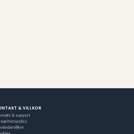
ONTAKT & VILLKOR
ntakt & support
tegritetspolicy
vändarvillkor
okies