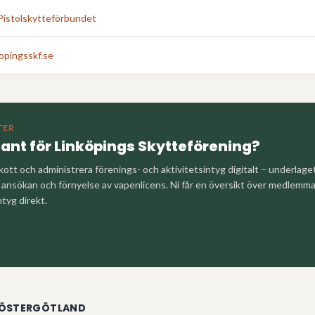
Pistolskytteförbundet
opingsskf.se
TER
tant för
Linköpings Skytteförening
?
kott och administrera förenings- och aktivitetsintyg digitalt – underlag
nsökan och förnyelse av vapenlicens. Ni får en översikt över medlemm
ntyg direkt.
ÖSTERGÖTLAND