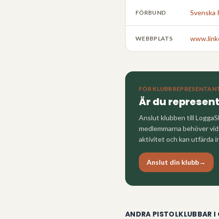
Svenska 
FÖRBUND
www.link
WEBBPLATS
FÖR KLUBBREPRESENTAN
Är du represen
Anslut klubben till LoggaS
medlemmarna behöver vid a
aktivitet och kan utfärda i
Anslut din klubb
→
ANDRA PISTOLKLUBBAR I