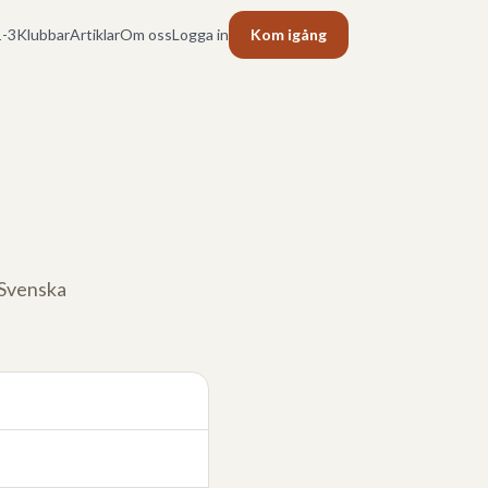
-3
Klubbar
Artiklar
Om oss
Logga in
Kom igång
l Svenska