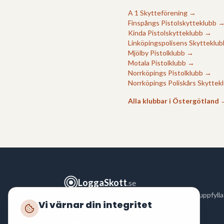
A 1 Skytteförening
→
Finspångs Pistolskytteklubb
Kinda Pistolskytteklubb
→
Linköpingspolisens Skytteklub
Mjölby Pistolklubb
→
Motala Pistolklubb
→
Norrköpings Pistolklubb
→
Norrköpings Poliskårs Skyttek
Alla klubbar i
Östergötland
LoggaSkott
.se
Logga ditt skytte snabbt och enkelt för att uppfylla
Vi värnar din integritet
polisens krav enligt
FAP 551-3
.