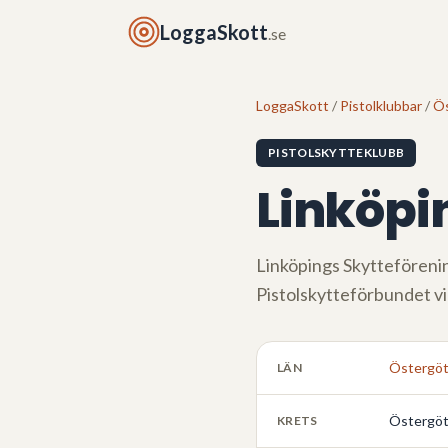
LoggaSkott
.se
LoggaSkott
/
Pistolklubbar
/
Ös
PISTOLSKYTTEKLUBB
Linköpi
Linköpings Skytteföreni
Pistolskytteförbundet v
Östergöt
LÄN
Östergöt
KRETS