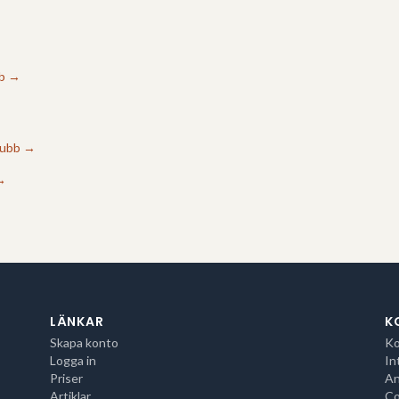
→
b
→
lubb
→
→
LÄNKAR
K
Skapa konto
Ko
Logga in
In
Priser
An
Artiklar
Co