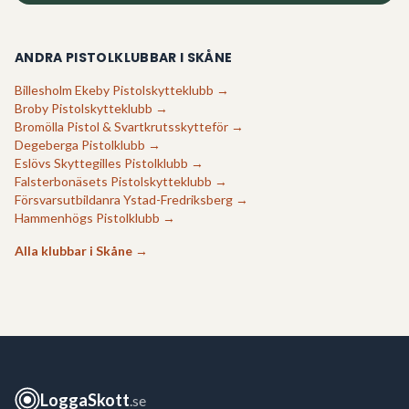
ANDRA PISTOLKLUBBAR I
SKÅNE
Billesholm Ekeby Pistolskytteklubb
→
Broby Pistolskytteklubb
→
Bromölla Pistol & Svartkrutsskytteför
→
Degeberga Pistolklubb
→
Eslövs Skyttegilles Pistolklubb
→
Falsterbonäsets Pistolskytteklubb
→
Försvarsutbildanra Ystad-Fredriksberg
→
Hammenhögs Pistolklubb
→
Alla klubbar i
Skåne
→
LoggaSkott
.se