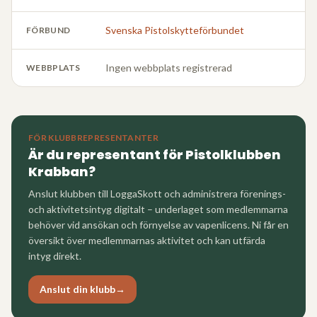
Svenska Pistolskytteförbundet
FÖRBUND
Ingen webbplats registrerad
WEBBPLATS
FÖR KLUBBREPRESENTANTER
Är du representant för
Pistolklubben
Krabban
?
Anslut klubben till LoggaSkott och administrera förenings-
och aktivitetsintyg digitalt – underlaget som medlemmarna
behöver vid ansökan och förnyelse av vapenlicens. Ni får en
översikt över medlemmarnas aktivitet och kan utfärda
intyg direkt.
Anslut din klubb
→