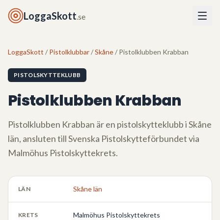
LoggaSkott
.se
LoggaSkott
/
Pistolklubbar
/
Skåne
/ Pistolklubben Krabban
PISTOLSKYTTEKLUBB
Pistolklubben Krabban
Pistolklubben Krabban
är en pistolskytteklubb i
Skåne
län
, ansluten till Svenska Pistolskytteförbundet via
Malmöhus Pistolskyttekrets
.
Skåne län
LÄN
Malmöhus Pistolskyttekrets
KRETS