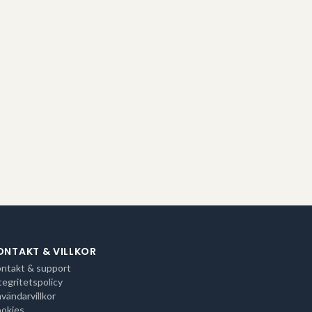
ONTAKT & VILLKOR
ntakt & support
tegritetspolicy
vändarvillkor
okies