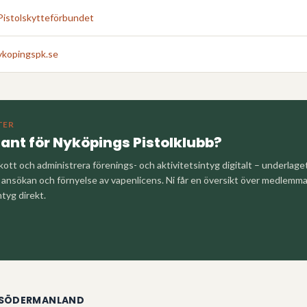
Pistolskytteförbundet
ykopingspk.se
TER
tant för
Nyköpings Pistolklubb
?
kott och administrera förenings- och aktivitetsintyg digitalt – underlag
nsökan och förnyelse av vapenlicens. Ni får en översikt över medlemm
ntyg direkt.
SÖDERMANLAND