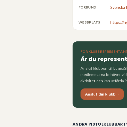
Svenska 
FÖRBUND
https://n
WEBBPLATS
FÖR KLUBBREPRESENTAN
Är du represen
Anslut klubben till LoggaS
medlemmarna behöver vid a
aktivitet och kan utfärda i
Anslut din klubb
→
ANDRA PISTOLKLUBBAR I