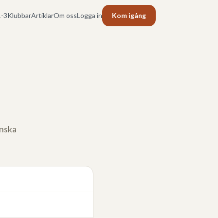
-3
Klubbar
Artiklar
Om oss
Logga in
Kom igång
enska