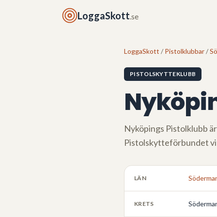
LoggaSkott
.se
LoggaSkott
/
Pistolklubbar
/
Sö
PISTOLSKYTTEKLUBB
Nyköpin
Nyköpings Pistolklubb
är
Pistolskytteförbundet v
Söderman
LÄN
Söderman
KRETS