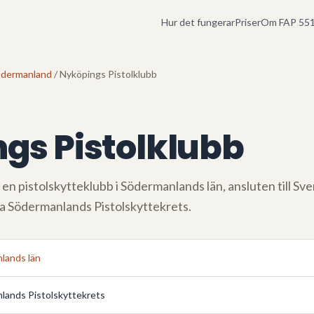
Hur det fungerar
Priser
Om FAP 551
dermanland
/ Nyköpings Pistolklubb
gs Pistolklubb
 en pistolskytteklubb i
Södermanlands län
, ansluten till Sv
ia
Södermanlands Pistolskyttekrets
.
lands län
lands Pistolskyttekrets