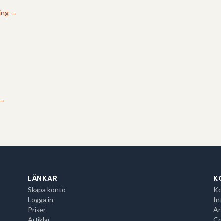
ing
→
→
→
LÄNKAR
K
Skapa konto
Ko
Logga in
In
Priser
An
Artiklar
Co