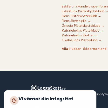
Eskilstuna Handeldvapenfören
Eskilstuna Pistolskytteklubb
Flens Pistolskytteklubb
→
Flens Skyttegille
→
Gnesta Pistolskytteklubb
→
Katrineholms Pistolklubb
→
Katrineholms Skyttar
→
Oxelösunds Pistolklubb
→
Alla klubbar i
Södermanland
LoggaSkott
.se
Logga ditt skytte snabbt och enkelt för att uppfylla
Vi värnar din integritet
polisens krav enligt
FAP 551-3
.