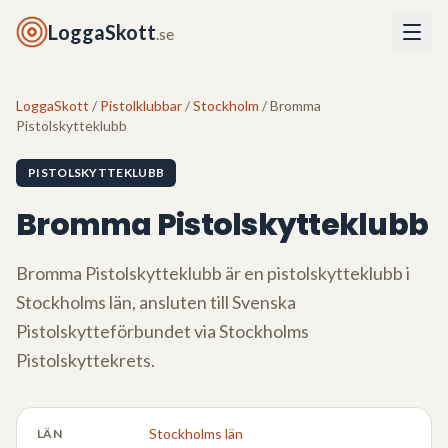
LoggaSkott
.se
LoggaSkott
/
Pistolklubbar
/
Stockholm
/ Bromma
Pistolskytteklubb
PISTOLSKYTTEKLUBB
Bromma Pistolskytteklubb
Bromma Pistolskytteklubb
är en pistolskytteklubb i
Stockholms län
, ansluten till Svenska
Pistolskytteförbundet via
Stockholms
Pistolskyttekrets
.
Stockholms län
LÄN