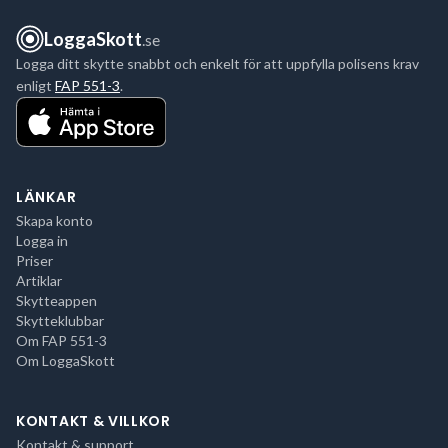
LoggaSkott
.se
Logga ditt skytte snabbt och enkelt för att uppfylla polisens krav
enligt
FAP 551-3
.
LÄNKAR
Skapa konto
Logga in
Priser
Artiklar
Skytteappen
Skytteklubbar
Om FAP 551-3
Om LoggaSkott
KONTAKT & VILLKOR
Kontakt & support