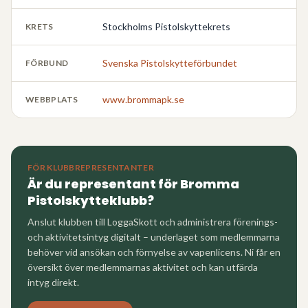
Stockholms Pistolskyttekrets
KRETS
Svenska Pistolskytteförbundet
FÖRBUND
www.brommapk.se
WEBBPLATS
FÖR KLUBBREPRESENTANTER
Är du representant för
Bromma
Pistolskytteklubb
?
Anslut klubben till LoggaSkott och administrera förenings-
och aktivitetsintyg digitalt – underlaget som medlemmarna
behöver vid ansökan och förnyelse av vapenlicens. Ni får en
översikt över medlemmarnas aktivitet och kan utfärda
intyg direkt.