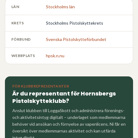
Stockholms län
LÄN
Stockholms Pistolskyttekrets
KRETS
Svenska Pistolskytteförbundet
FÖRBUND
hpsk.n.nu
WEBBPLATS
FÖR KLUBBREPRESENTANTER
Är du representant för
Hornsbergs
Pistolskytteklubb
?
Anslut klubben till LoggaSkott och administrera förenings-
och aktivitetsintyg digitalt – underlaget som medlemmarna
behöver vid ansökan och förnyelse av vapenlicens. Ni får en
översikt över medlemmarnas aktivitet och kan utfärda
intyg direkt.