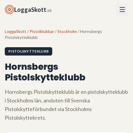
LoggaSkott
.se
LoggaSkott
/
Pistolklubbar
/
Stockholm
/ Hornsbergs
Pistolskytteklubb
PISTOLSKYTTEKLUBB
Hornsbergs
Pistolskytteklubb
Hornsbergs Pistolskytteklubb
är en pistolskytteklubb
i
Stockholms län
, ansluten till Svenska
Pistolskytteförbundet via
Stockholms
Pistolskyttekrets
.