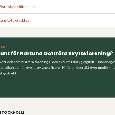
Pistolskytteförbundet
unagottröraskf.se
TER
tant för
Närtuna Gottröra Skytteförening
?
kott och administrera förenings- och aktivitetsintyg digitalt – underlag
nsökan och förnyelse av vapenlicens. Ni får en översikt över medlemm
ntyg direkt.
STOCKHOLM