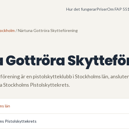
Hur det fungerar
Priser
Om FAP 551
ockholm
/ Närtuna Gottröra Skytteförening
 Gottröra Skyttefö
eförening
är en pistolskytteklubb i
Stockholms län
, ansluten
ia
Stockholms Pistolskyttekrets
.
ms län
ms Pistolskyttekrets