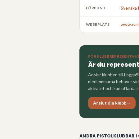
Svenska 
FÖRBUND
www.närt
WEBBPLATS
FÖR KLUBBREPRESENTAN
Är du represen
Anslut klubben till LoggaS
medlemmarna behöver vid a
aktivitet och kan utfärda i
Anslut din klubb
→
ANDRA PISTOLKLUBBAR I