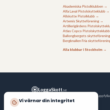
Akademiska Pistolklubben
→
Alfa Laval Pistolskytteklubb
→
Allskytte Pistolklubb
→
Artemis Skytteförening
→
Artillerigårdens Pistolskyttek
Atlas Copco Pistolskytteklubb
Ballongbergets skytteförenin
Bergknallen Fria skytteförenin
Alla klubbar i
Stockholm
→
LoggaSkott
.se
Logga ditt skytte snabbt och enkelt för att uppfylla
Vi värnar din integritet
polisens krav enligt
FAP 551-3
.