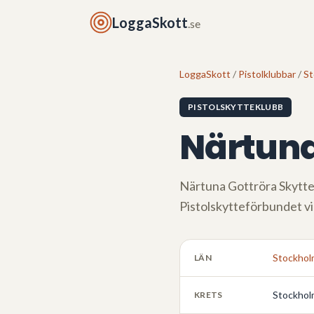
LoggaSkott
.se
LoggaSkott
/
Pistolklubbar
/
St
PISTOLSKYTTEKLUBB
Närtuna
Närtuna Gottröra Skytt
Pistolskytteförbundet v
Stockhol
LÄN
Stockhol
KRETS