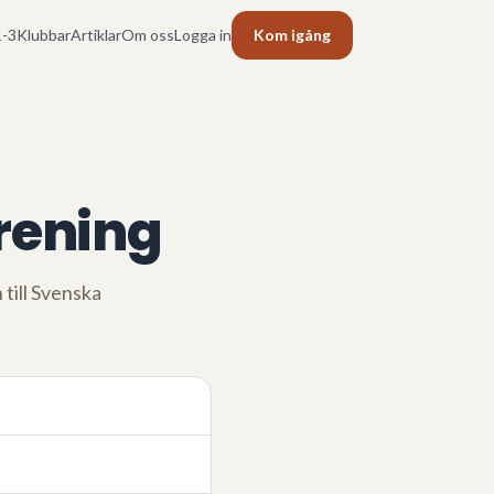
-3
Klubbar
Artiklar
Om oss
Logga in
Kom igång
rening
 till Svenska