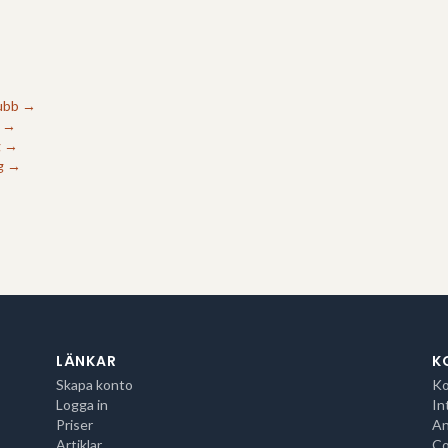
lubb
→
→
g
→
g
→
LÄNKAR
K
Skapa konto
Ko
Logga in
In
Priser
An
Artiklar
Co