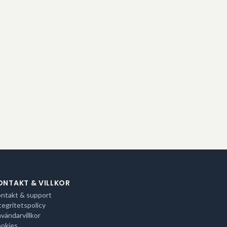
ONTAKT & VILLKOR
ntakt & support
tegritetspolicy
vändarvillkor
okies