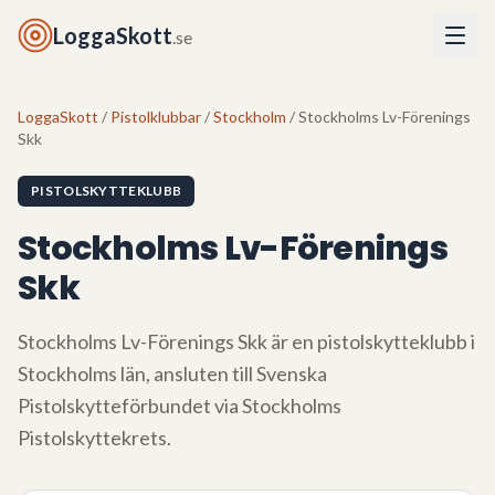
LoggaSkott
.se
LoggaSkott
/
Pistolklubbar
/
Stockholm
/ Stockholms Lv-Förenings
Skk
PISTOLSKYTTEKLUBB
Stockholms Lv-Förenings
Skk
Stockholms Lv-Förenings Skk
är en pistolskytteklubb i
Stockholms län
, ansluten till Svenska
Pistolskytteförbundet via
Stockholms
Pistolskyttekrets
.