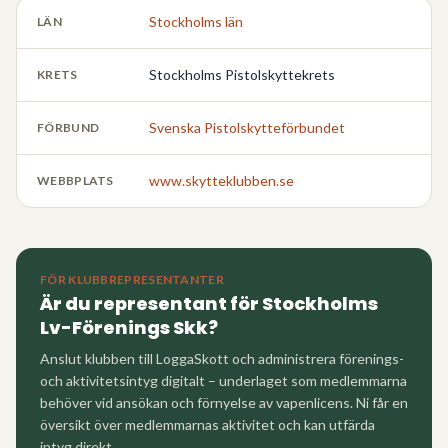
Stockholms län
LÄN
Stockholms Pistolskyttekrets
KRETS
Svenska Pistolskytteförbundet
FÖRBUND
www.skytteklubben.se
WEBBPLATS
FÖR KLUBBREPRESENTANTER
Är du representant för
Stockholms
Lv-Förenings Skk
?
Anslut klubben till LoggaSkott och administrera förenings-
och aktivitetsintyg digitalt – underlaget som medlemmarna
behöver vid ansökan och förnyelse av vapenlicens. Ni får en
översikt över medlemmarnas aktivitet och kan utfärda
intyg direkt.