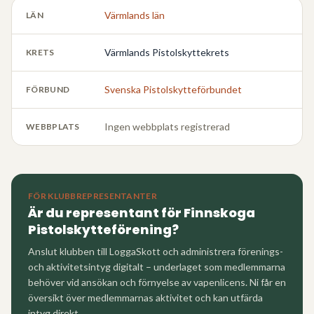
Värmlands län
LÄN
Värmlands Pistolskyttekrets
KRETS
Svenska Pistolskytteförbundet
FÖRBUND
Ingen webbplats registrerad
WEBBPLATS
FÖR KLUBBREPRESENTANTER
Är du representant för
Finnskoga
Pistolskytteförening
?
Anslut klubben till LoggaSkott och administrera förenings-
och aktivitetsintyg digitalt – underlaget som medlemmarna
behöver vid ansökan och förnyelse av vapenlicens. Ni får en
översikt över medlemmarnas aktivitet och kan utfärda
intyg direkt.