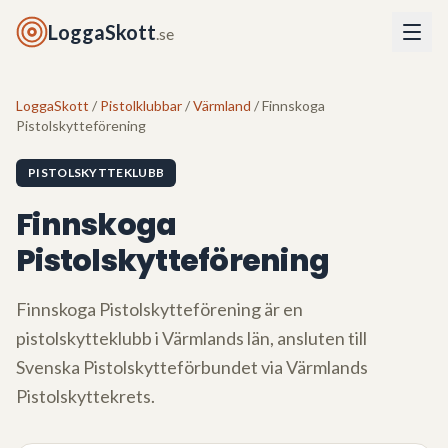
LoggaSkott
.se
LoggaSkott
/
Pistolklubbar
/
Värmland
/ Finnskoga
Pistolskytteförening
PISTOLSKYTTEKLUBB
Finnskoga
Pistolskytteförening
Finnskoga Pistolskytteförening
är en
pistolskytteklubb i
Värmlands län
, ansluten till
Svenska Pistolskytteförbundet via
Värmlands
Pistolskyttekrets
.