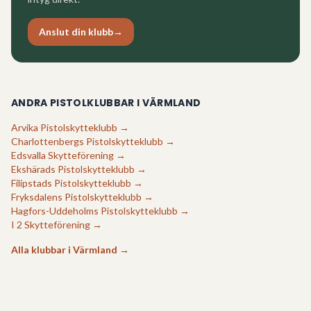
Anslut din klubb
→
ANDRA PISTOLKLUBBAR I
VÄRMLAND
Arvika Pistolskytteklubb
→
Charlottenbergs Pistolskytteklubb
→
Edsvalla Skytteförening
→
Ekshärads Pistolskytteklubb
→
Filipstads Pistolskytteklubb
→
Fryksdalens Pistolskytteklubb
→
Hagfors-Uddeholms Pistolskytteklubb
→
I 2 Skytteförening
→
Alla klubbar i
Värmland
→