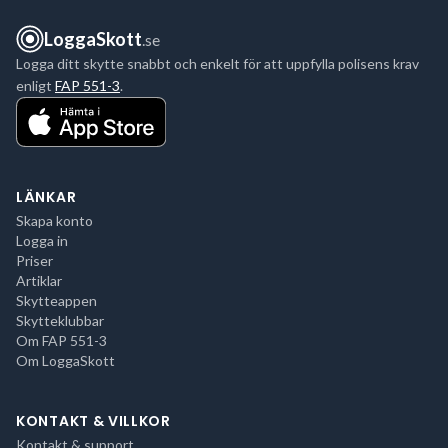
LoggaSkott
.se
Logga ditt skytte snabbt och enkelt för att uppfylla polisens krav
enligt
FAP 551-3
.
LÄNKAR
Skapa konto
Logga in
Priser
Artiklar
Skytteappen
Skytteklubbar
Om FAP 551-3
Om LoggaSkott
KONTAKT & VILLKOR
Kontakt & support