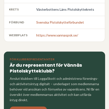
Västerbottens Läns Pistolskyttekrets
KRETS
Svenska Pistolskytteförbundet
FÖRBUND
https://www.vannaspsk.se/
WEBBPLATS
FÖR KLUBBREPRESENTANTER
Är du representant för
Vännäs
Pistolskytteklubb
?
Anslut klubben till LoggaSkott och administrera förenings-
och aktivitetsintyg digitalt – underlaget som medlemmarna
behöver vid ansökan och förnyelse av vapenlicens. Ni får en
översikt över medlemmarnas aktivitet och kan utfärda
intyg direkt.