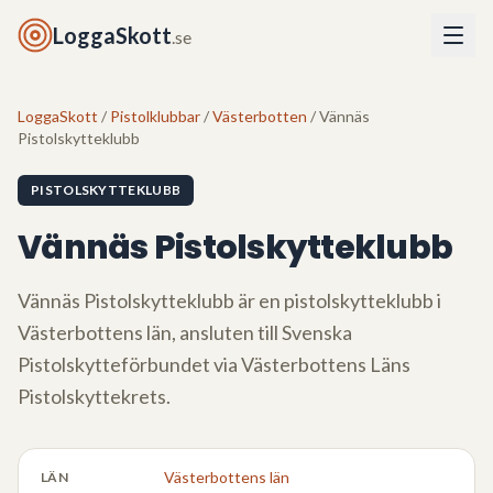
LoggaSkott
.se
LoggaSkott
/
Pistolklubbar
/
Västerbotten
/ Vännäs
Pistolskytteklubb
PISTOLSKYTTEKLUBB
Vännäs Pistolskytteklubb
Vännäs Pistolskytteklubb
är en pistolskytteklubb i
Västerbottens län
, ansluten till Svenska
Pistolskytteförbundet via
Västerbottens Läns
Pistolskyttekrets
.
Västerbottens län
LÄN