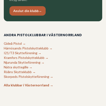
Anslut din klubb
→
ANDRA PISTOLKLUBBAR I
VÄSTERNORRLAND
Gideå Pistol
→
Härnösands Pistolskytteklubb
→
I21/T3 Skytteförening
→
Kramfors Pistolskytteklubb
→
Njurunda Skytteförening
→
Nätra skyttegille
→
Röåns Skytteklubb
→
Skorpeds Pistolskytteförening
→
Alla klubbar i
Västernorrland
→