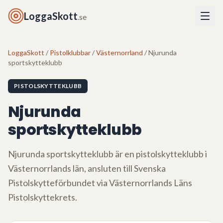
LoggaSkott
.se
LoggaSkott
/
Pistolklubbar
/
Västernorrland
/ Njurunda
sportskytteklubb
PISTOLSKYTTEKLUBB
Njurunda
sportskytteklubb
Njurunda sportskytteklubb
är en pistolskytteklubb i
Västernorrlands län
, ansluten till Svenska
Pistolskytteförbundet via
Västernorrlands Läns
Pistolskyttekrets
.