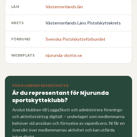
Västernorrlands län
LÄN
Västernorrlands Läns Pistolskyttekrets
KRETS
Svenska Pistolskytteförbundet
FÖRBUND
njurunda-skytte.se
WEBBPLATS
FÖR KLUBBREPRESENTANTER
Är du representant för
Njurunda
sportskytteklubb
?
Anslut klubben till LoggaSkott och administrera förenings-
och aktivitetsintyg digitalt – underlaget som medlemmarna
behöver vid ansökan och förnyelse av vapenlicens. Ni får en
översikt över medlemmarnas aktivitet och kan utfärda
intyg direkt.