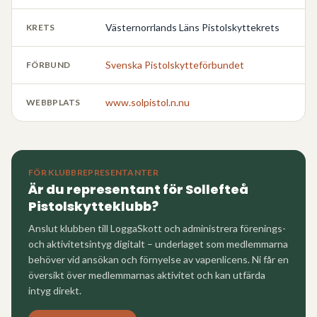
Västernorrlands Läns Pistolskyttekrets
KRETS
Svenska Pistolskytteförbundet
FÖRBUND
www.solpistol.n.nu
WEBBPLATS
FÖR KLUBBREPRESENTANTER
Är du representant för
Sollefteå
Pistolskytteklubb
?
Anslut klubben till LoggaSkott och administrera förenings-
och aktivitetsintyg digitalt – underlaget som medlemmarna
behöver vid ansökan och förnyelse av vapenlicens. Ni får en
översikt över medlemmarnas aktivitet och kan utfärda
intyg direkt.