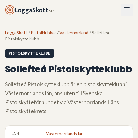
LoggaSkott
.se
LoggaSkott
/
Pistolklubbar
/
Västernorrland
/ Sollefteå
Pistolskytteklubb
PISTOLSKYTTEKLUBB
Sollefteå Pistolskytteklubb
Sollefteå Pistolskytteklubb
är en pistolskytteklubb i
Västernorrlands län
, ansluten till Svenska
Pistolskytteförbundet via
Västernorrlands Läns
Pistolskyttekrets
.
Västernorrlands län
LÄN