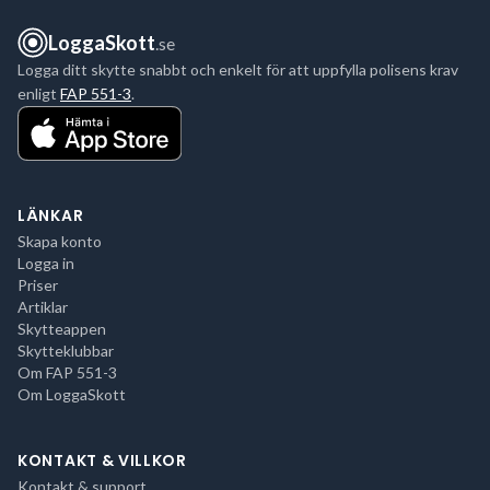
LoggaSkott
.se
Logga ditt skytte snabbt och enkelt för att uppfylla polisens krav
enligt
FAP 551-3
.
LÄNKAR
Skapa konto
Logga in
Priser
Artiklar
Skytteappen
Skytteklubbar
Om FAP 551-3
Om LoggaSkott
KONTAKT & VILLKOR
Kontakt & support