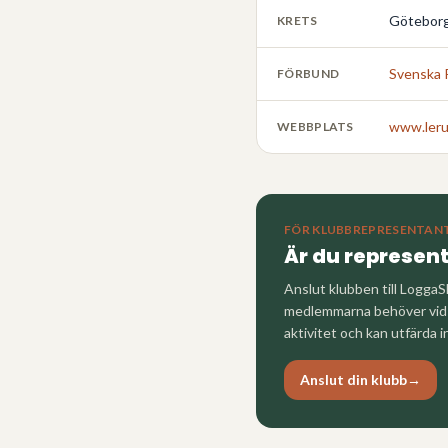
Göteborg
KRETS
Svenska 
FÖRBUND
www.leru
WEBBPLATS
FÖR KLUBBREPRESENTAN
Är du represen
Anslut klubben till LoggaS
medlemmarna behöver vid a
aktivitet och kan utfärda i
Anslut din klubb
→