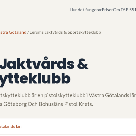
Hur det fungerar
Priser
Om FAP 551
stra Götaland
/ Lerums Jaktvårds & Sportskytteklubb
Jaktvårds &
ytteklubb
rtskytteklubb
är en pistolskytteklubb i
Västra Götalands lä
ia
Göteborg Och Bohusläns Pistol.Krets
.
talands län