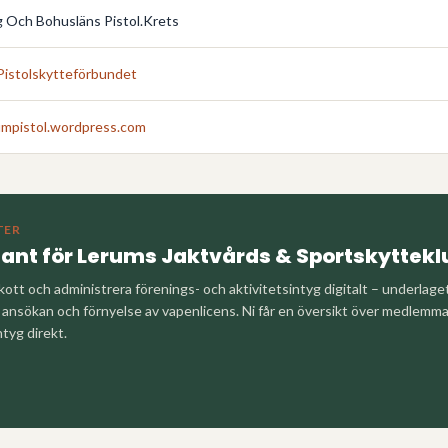
 Och Bohusläns Pistol.Krets
Pistolskytteförbundet
mpistol.wordpress.com
TER
tant för
Lerums Jaktvårds & Sportskyttekl
kott och administrera förenings- och aktivitetsintyg digitalt – underlag
nsökan och förnyelse av vapenlicens. Ni får en översikt över medlemm
ntyg direkt.