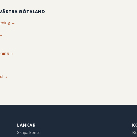
VÄSTRA GÖTALAND
ening
→
→
→
ening
→
nd
→
LÄNKAR
K
Skapa konto
Ko