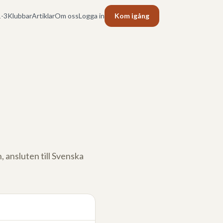
-3
Klubbar
Artiklar
Om oss
Logga in
Kom igång
n
, ansluten till Svenska