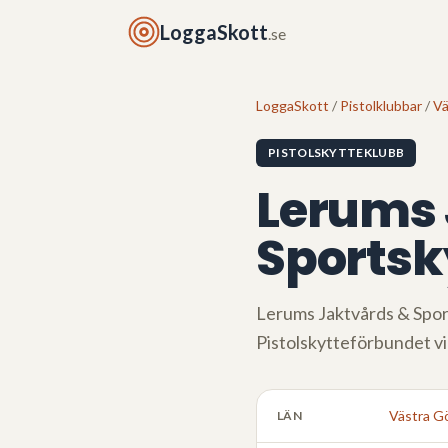
LoggaSkott
.se
LoggaSkott
/
Pistolklubbar
/
Vä
PISTOLSKYTTEKLUBB
Lerums 
Sportsk
Lerums Jaktvårds & Spo
Pistolskytteförbundet v
Västra Gö
LÄN