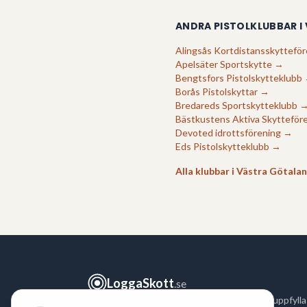
ANDRA PISTOLKLUBBAR I
Alingsås Kortdistansskytteför
Apelsäter Sportskytte
→
Bengtsfors Pistolskytteklubb
Borås Pistolskyttar
→
Bredareds Sportskytteklubb
Bästkustens Aktiva Skytteför
Devoted idrottsförening
→
Eds Pistolskytteklubb
→
Alla klubbar i
Västra Götala
LoggaSkott
.se
Logga ditt skytte snabbt och enkelt för att uppfylla