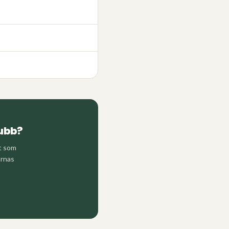
ubb
?
et som
arnas