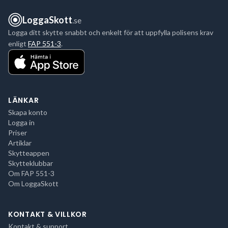
LoggaSkott
.se
Logga ditt skytte snabbt och enkelt för att uppfylla polisens krav
enligt
FAP 551-3
.
LÄNKAR
Skapa konto
Logga in
Priser
Artiklar
Skytteappen
Skytteklubbar
Om FAP 551-3
Om LoggaSkott
KONTAKT & VILLKOR
Kontakt & support