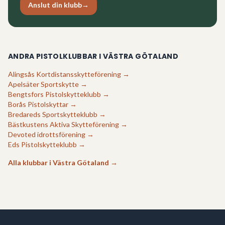
Anslut din klubb
→
ANDRA PISTOLKLUBBAR I
VÄSTRA GÖTALAND
Alingsås Kortdistansskytteförening
→
Apelsäter Sportskytte
→
Bengtsfors Pistolskytteklubb
→
Borås Pistolskyttar
→
Bredareds Sportskytteklubb
→
Bästkustens Aktiva Skytteförening
→
Devoted idrottsförening
→
Eds Pistolskytteklubb
→
Alla klubbar i
Västra Götaland
→