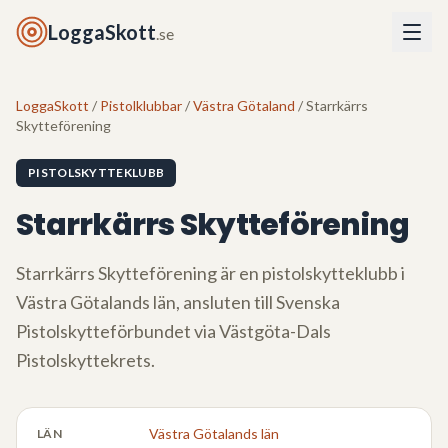
LoggaSkott
.se
LoggaSkott
/
Pistolklubbar
/
Västra Götaland
/ Starrkärrs
Skytteförening
PISTOLSKYTTEKLUBB
Starrkärrs Skytteförening
Starrkärrs Skytteförening
är en pistolskytteklubb i
Västra Götalands län
, ansluten till Svenska
Pistolskytteförbundet via
Västgöta-Dals
Pistolskyttekrets
.
Västra Götalands län
LÄN