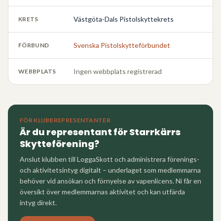
Västgöta-Dals Pistolskyttekrets
KRETS
Svenska Pistolskytteförbundet
FÖRBUND
Ingen webbplats registrerad
WEBBPLATS
FÖR KLUBBREPRESENTANTER
Är du representant för
Starrkärrs
Skytteförening
?
Anslut klubben till LoggaSkott och administrera förenings-
och aktivitetsintyg digitalt – underlaget som medlemmarna
behöver vid ansökan och förnyelse av vapenlicens. Ni får en
översikt över medlemmarnas aktivitet och kan utfärda
intyg direkt.