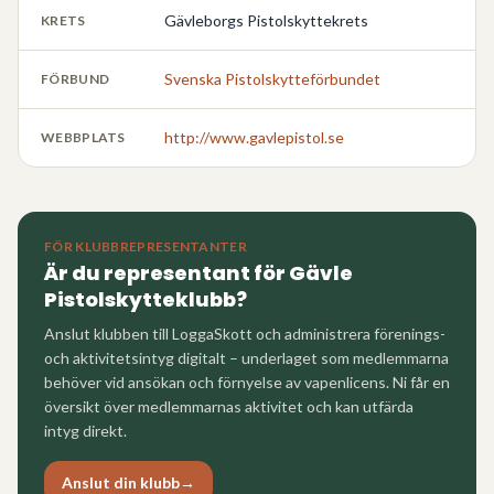
Gävleborgs Pistolskyttekrets
KRETS
Svenska Pistolskytteförbundet
FÖRBUND
http://www.gavlepistol.se
WEBBPLATS
FÖR KLUBBREPRESENTANTER
Är du representant för
Gävle
Pistolskytteklubb
?
Anslut klubben till LoggaSkott och administrera förenings-
och aktivitetsintyg digitalt – underlaget som medlemmarna
behöver vid ansökan och förnyelse av vapenlicens. Ni får en
översikt över medlemmarnas aktivitet och kan utfärda
intyg direkt.
Anslut din klubb
→