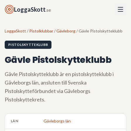
LoggaSkott
.se
LoggaSkott
/
Pistolklubbar
/
Gävleborg
/ Gävle Pistolskytteklubb
PISTOLSKYTTEKLUBB
Gävle Pistolskytteklubb
Gävle Pistolskytteklubb
är en pistolskytteklubb i
Gävleborgs län
, ansluten till Svenska
Pistolskytteförbundet via
Gävleborgs
Pistolskyttekrets
.
Gävleborgs län
LÄN