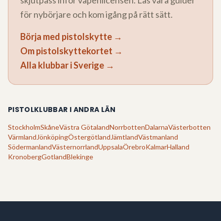
skjutpass inför vapenlicensen. Läs våra guider
för nybörjare och kom igång på rätt sätt.
Börja med pistolskytte →
Om pistolskyttekortet →
Alla klubbar i Sverige →
PISTOLKLUBBAR I ANDRA LÄN
Stockholm
Skåne
Västra Götaland
Norrbotten
Dalarna
Västerbotten
Värmland
Jönköping
Östergötland
Jämtland
Västmanland
Södermanland
Västernorrland
Uppsala
Örebro
Kalmar
Halland
Kronoberg
Gotland
Blekinge