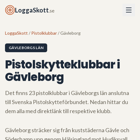
LoggaSkott
.se
LoggaSkott
/
Pistolklubbar
/ Gävleborg
GÄVLEBORGS LÄN
Pistolskytteklubbar i
Gävleborg
Det finns
23
pistolklubbar i
Gävleborgs län
anslutna
till Svenska Pistolskytteförbundet. Nedan hittar du
dem alla med direktlänk till respektive klubb.
Gävleborg sträcker sig från kuststäderna Gävle och
Söderhamn upp genom Hälsingland mot Hudiksvall