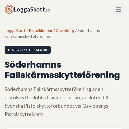
LoggaSkott
.se
LoggaSkott
/
Pistolklubbar
/
Gävleborg
/ Söderhamns
Fallskärmsskytteförening
PISTOLSKYTTEKLUBB
Söderhamns
Fallskärmsskytteförening
Söderhamns Fallskärmsskytteförening
är en
pistolskytteklubb i
Gävleborgs län
, ansluten till
Svenska Pistolskytteförbundet via
Gävleborgs
Pistolskyttekrets
.