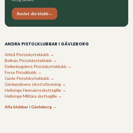
Anslut din klubb
→
ANDRA PISTOLKLUBBAR I
GÄVLEBORG
Arbrå Pistolskytteklubb
→
Bollnäs Pistolskytteklubb
→
Dellenbygdens Pistolskytteklubb
→
Forsa Pistolklubb
→
Gävle Pistolskytteklubb
→
Gävlepolisens Idrottsförening
→
Hellsinge Hemvärnsskyttegille
→
Hellsinge Militära skyttegille
→
Alla klubbar i
Gävleborg
→