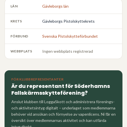
Gävleborgs län
LÄN
Gävleborgs Pistolskyttekrets
KRETS
Svenska Pistolskytteförbundet
FÖRBUND
Ingen webbplats registrerad
WEBBPLATS
FÖR KLUBBREPRESENTANTER
Är du representant för
Söderhamns
Fallskärmsskytteförening
?
Anslut klubben till LoggaSkott och administrera förenings-
och aktivitetsintyg digitalt – underlaget som medlemmarna
behöver vid ansökan och förnyelse av vapenlicens. Ni får en
översikt över medlemmarnas aktivitet och kan utfärda
intyg direkt.