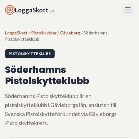
LoggaSkott
.se
LoggaSkott
/
Pistolklubbar
/
Gävleborg
/ Söderhamns
Pistolskytteklubb
PISTOLSKYTTEKLUBB
Söderhamns
Pistolskytteklubb
Söderhamns Pistolskytteklubb
är en
pistolskytteklubb i
Gävleborgs län
, ansluten till
Svenska Pistolskytteförbundet via
Gävleborgs
Pistolskyttekrets
.