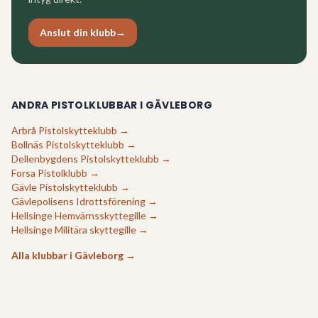
Anslut din klubb
→
ANDRA PISTOLKLUBBAR I
GÄVLEBORG
Arbrå Pistolskytteklubb
→
Bollnäs Pistolskytteklubb
→
Dellenbygdens Pistolskytteklubb
→
Forsa Pistolklubb
→
Gävle Pistolskytteklubb
→
Gävlepolisens Idrottsförening
→
Hellsinge Hemvärnsskyttegille
→
Hellsinge Militära skyttegille
→
Alla klubbar i
Gävleborg
→