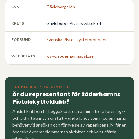
Gävleborgs län
LÄN
Gävleborgs Pistolskyttekrets
KRETS
Svenska Pistolskytteförbundet
FÖRBUND
www.soderhamnspsk.se
WEBBPLATS
FÖR KLUBBREPRESENTANTER
Är du representant för
Söderhamns
Pistolskytteklubb
?
Anslut klubben till LoggaSkott och administrera förenings-
och aktivitetsintyg digitalt – underlaget som medlemmarna
behöver vid ansökan och förnyelse av vapenlicens. Ni får en
översikt över medlemmarnas aktivitet och kan utfärda
intyg direkt.