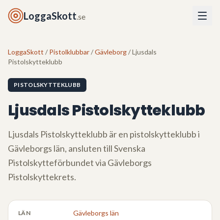
LoggaSkott
.se
LoggaSkott
/
Pistolklubbar
/
Gävleborg
/ Ljusdals
Pistolskytteklubb
PISTOLSKYTTEKLUBB
Ljusdals Pistolskytteklubb
Ljusdals Pistolskytteklubb
är en pistolskytteklubb i
Gävleborgs län
, ansluten till Svenska
Pistolskytteförbundet via
Gävleborgs
Pistolskyttekrets
.
Gävleborgs län
LÄN