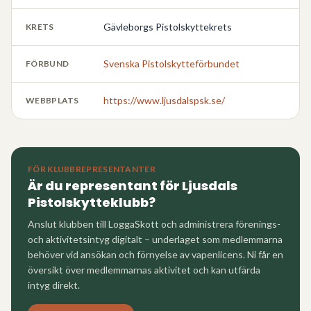
Gävleborgs Pistolskyttekrets
KRETS
Svenska Pistolskytteförbundet
FÖRBUND
https://www.ljusdalspsk.se/
WEBBPLATS
FÖR KLUBBREPRESENTANTER
Är du representant för
Ljusdals
Pistolskytteklubb
?
Anslut klubben till LoggaSkott och administrera förenings-
och aktivitetsintyg digitalt – underlaget som medlemmarna
behöver vid ansökan och förnyelse av vapenlicens. Ni får en
översikt över medlemmarnas aktivitet och kan utfärda
intyg direkt.