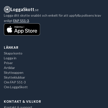
LoggaSkott
.se
Logga ditt skytte snabbt och enkelt för att uppfylla polisens krav
enligt
FAP 551-3
.
LÄNKAR
Skapa konto
Logga in
Priser
Artiklar
Skytteappen
Skytteklubbar
Om FAP 551-3
Om LoggaSkott
KONTAKT & VILLKOR
Kontakt & support