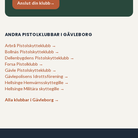
Anslut din klubb
→
ANDRA PISTOLKLUBBAR I
GÄVLEBORG
Arbrå Pistolskytteklubb
→
Bollnäs Pistolskytteklubb
→
Dellenbygdens Pistolskytteklubb
→
Forsa Pistolklubb
→
Gävle Pistolskytteklubb
→
Gävlepolisens Idrottsförening
→
Hellsinge Hemvärnsskyttegille
→
Hellsinge Militära skyttegille
→
Alla klubbar i
Gävleborg
→