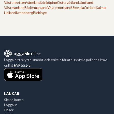
Västerbotten
Värmland
Jönköping
Östergötland
Jämtland
Västmanland
Södermanland
Västernorrland
Uppsala
Örebro
Kalmar
Halland
Kronoberg
Blekinge
LoggaSkott
.se
Logga ditt skytte snabbt och enkelt för att uppfylla polisens krav
enligt
FAP 551-3
.
LÄNKAR
Skapa konto
Logga in
Priser