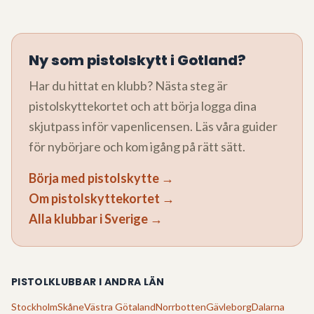
Ny som pistolskytt i
Gotland
?
Har du hittat en klubb? Nästa steg är
pistolskyttekortet och att börja logga dina
skjutpass inför vapenlicensen. Läs våra guider
för nybörjare och kom igång på rätt sätt.
Börja med pistolskytte →
Om pistolskyttekortet →
Alla klubbar i Sverige →
PISTOLKLUBBAR I ANDRA LÄN
Stockholm
Skåne
Västra Götaland
Norrbotten
Gävleborg
Dalarna