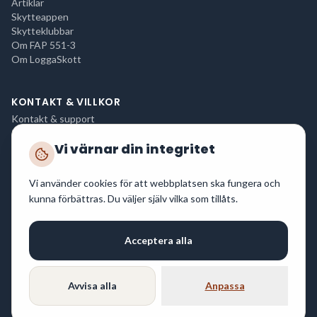
Artiklar
Skytteappen
Skytteklubbar
Om FAP 551-3
Om LoggaSkott
KONTAKT & VILLKOR
Kontakt & support
Integritetspolicy
Vi värnar din integritet
Användarvillkor
Cookies
Driftstatus
Vi använder cookies för att webbplatsen ska fungera och
Tjänsten uppfyller GDPR. Inga personuppgifter delas med tredje part utan ditt
kunna förbättras. Du väljer själv vilka som tillåts.
samtycke.
Acceptera alla
© 2026 Nodux Media AB. Alla rättigheter förbehållna.
Vi reserverar oss för eventuella felskrivningar.
Avvisa alla
Anpassa
Byggd i Sverige för svenska skyttar.