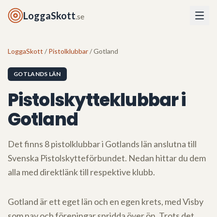
LoggaSkott
.se
LoggaSkott
/
Pistolklubbar
/ Gotland
GOTLANDS LÄN
Pistolskytteklubbar i
Gotland
Det finns
8
pistolklubbar i
Gotlands län
anslutna till
Svenska Pistolskytteförbundet. Nedan hittar du dem
alla med direktlänk till respektive klubb.
Gotland är ett eget län och en egen krets, med Visby
som nav och föreningar spridda över ön. Trots det