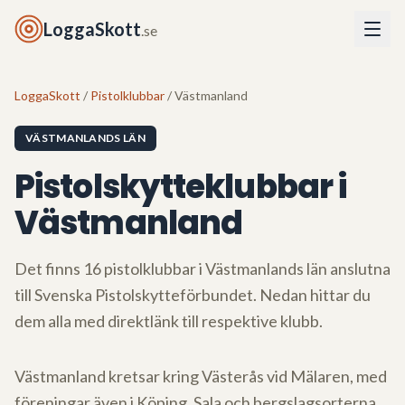
LoggaSkott
.se
LoggaSkott
/
Pistolklubbar
/ Västmanland
VÄSTMANLANDS LÄN
Pistolskytteklubbar i
Västmanland
Det finns
16
pistolklubbar i
Västmanlands län
anslutna
till Svenska Pistolskytteförbundet. Nedan hittar du
dem alla med direktlänk till respektive klubb.
Västmanland kretsar kring Västerås vid Mälaren, med
föreningar även i Köping, Sala och bergslagsorterna