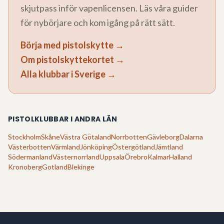
skjutpass inför vapenlicensen. Läs våra guider
för nybörjare och kom igång på rätt sätt.
Börja med pistolskytte →
Om pistolskyttekortet →
Alla klubbar i Sverige →
PISTOLKLUBBAR I ANDRA LÄN
Stockholm
Skåne
Västra Götaland
Norrbotten
Gävleborg
Dalarna
Västerbotten
Värmland
Jönköping
Östergötland
Jämtland
Södermanland
Västernorrland
Uppsala
Örebro
Kalmar
Halland
Kronoberg
Gotland
Blekinge