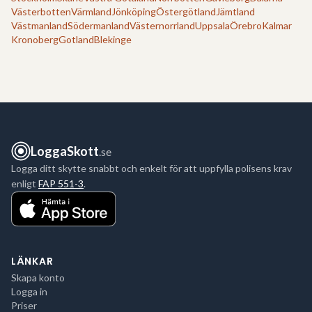
Västerbotten
Värmland
Jönköping
Östergötland
Jämtland
Västmanland
Södermanland
Västernorrland
Uppsala
Örebro
Kalmar
Kronoberg
Gotland
Blekinge
LoggaSkott
.se
Logga ditt skytte snabbt och enkelt för att uppfylla polisens krav
enligt
FAP 551-3
.
LÄNKAR
Skapa konto
Logga in
Priser