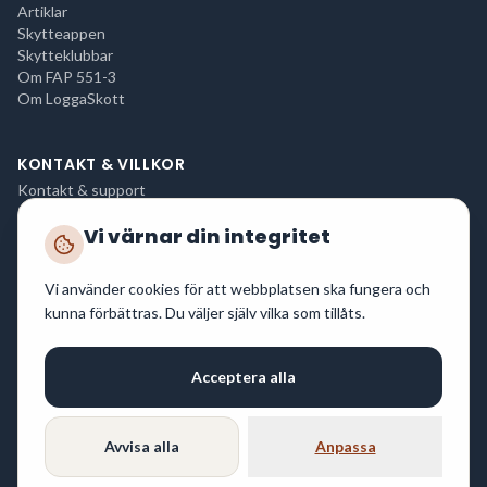
Artiklar
Skytteappen
Skytteklubbar
Om FAP 551-3
Om LoggaSkott
KONTAKT & VILLKOR
Kontakt & support
Integritetspolicy
Vi värnar din integritet
Användarvillkor
Cookies
Driftstatus
Vi använder cookies för att webbplatsen ska fungera och
Tjänsten uppfyller GDPR. Inga personuppgifter delas med tredje part utan ditt
kunna förbättras. Du väljer själv vilka som tillåts.
samtycke.
Acceptera alla
© 2026 Nodux Media AB. Alla rättigheter förbehållna.
Vi reserverar oss för eventuella felskrivningar.
Avvisa alla
Anpassa
Byggd i Sverige för svenska skyttar.