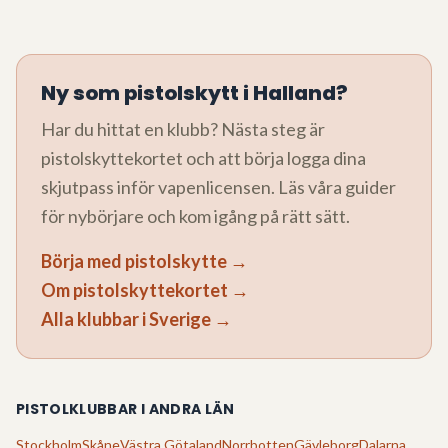
Ny som pistolskytt i
Halland
?
Har du hittat en klubb? Nästa steg är
pistolskyttekortet och att börja logga dina
skjutpass inför vapenlicensen. Läs våra guider
för nybörjare och kom igång på rätt sätt.
Börja med pistolskytte →
Om pistolskyttekortet →
Alla klubbar i Sverige →
PISTOLKLUBBAR I ANDRA LÄN
Stockholm
Skåne
Västra Götaland
Norrbotten
Gävleborg
Dalarna