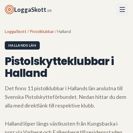
LoggaSkott
.se
LoggaSkott
/
Pistolklubbar
/ Halland
HALLANDS LÄN
Pistolskytteklubbar i
Halland
Det finns
11
pistolklubbar i
Hallands län
anslutna till
Svenska Pistolskytteförbundet. Nedan hittar du dem
alla med direktlänk till respektive klubb.
Halland löper längs västkusten från Kungsbacka i
norr via Varberg och Falkenberg till residensstaden