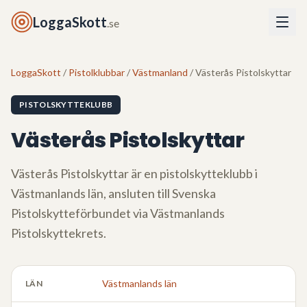
LoggaSkott
.se
LoggaSkott
/
Pistolklubbar
/
Västmanland
/ Västerås Pistolskyttar
PISTOLSKYTTEKLUBB
Västerås Pistolskyttar
Västerås Pistolskyttar
är en pistolskytteklubb i
Västmanlands län
, ansluten till Svenska
Pistolskytteförbundet via
Västmanlands
Pistolskyttekrets
.
Västmanlands län
LÄN