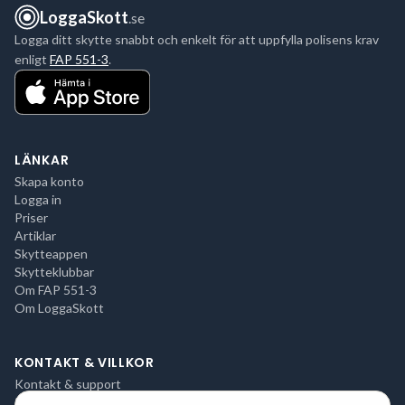
LoggaSkott
.se
Logga ditt skytte snabbt och enkelt för att uppfylla polisens krav
enligt
FAP 551-3
.
LÄNKAR
Skapa konto
Logga in
Priser
Artiklar
Skytteappen
Skytteklubbar
Om FAP 551-3
Om LoggaSkott
KONTAKT & VILLKOR
Kontakt & support
Integritetspolicy