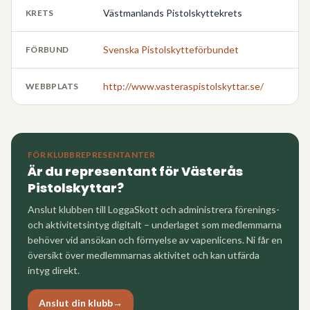
Västmanlands Pistolskyttekrets
KRETS
Svenska Pistolskytteförbundet
FÖRBUND
http://www.vasteraspistolskyttar.se/
WEBBPLATS
FÖR KLUBBREPRESENTANTER
Är du representant för
Västerås
Pistolskyttar
?
Anslut klubben till LoggaSkott och administrera förenings-
och aktivitetsintyg digitalt – underlaget som medlemmarna
behöver vid ansökan och förnyelse av vapenlicens. Ni får en
översikt över medlemmarnas aktivitet och kan utfärda
intyg direkt.
Anslut din klubb
→