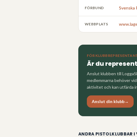
Svenska 
FÖRBUND
www.lage
WEBBPLATS
FÖR KLUBBREPRESENTAN
Är du represen
Anslut klubben till LoggaS
medlemmarna behöver vid a
aktivitet och kan utfärda i
Anslut din klubb
→
ANDRA PISTOLKLUBBAR I