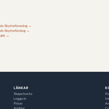
nds Skytteförening
→
ds Skytteförning
→
lubb
→
→
LÄNKAR
K
Skapa konto
Ko
Logga in
In
Priser
An
Artiklar
Co