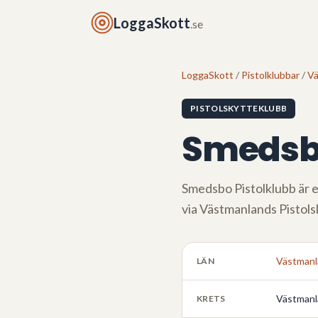
LoggaSkott
.se
LoggaSkott
/
Pistolklubbar
/
Vä
PISTOLSKYTTEKLUBB
Smedsbo
Smedsbo Pistolklubb
är e
via
Västmanlands Pistols
Västmanl
LÄN
Västmanl
KRETS