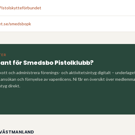
Pistolskytteförbundet
t.se/smedsbopk
TER
tant för
Smedsbo Pistolklubb
?
kott och administrera förenings- och aktivitetsintyg digitalt – underlag
nsökan och förnyelse av vapenlicens. Ni får en översikt över medlemm
ntyg direkt.
VÄSTMANLAND