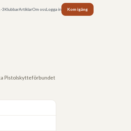
-3
Klubbar
Artiklar
Om oss
Logga in
Kom igång
ska Pistolskytteförbundet