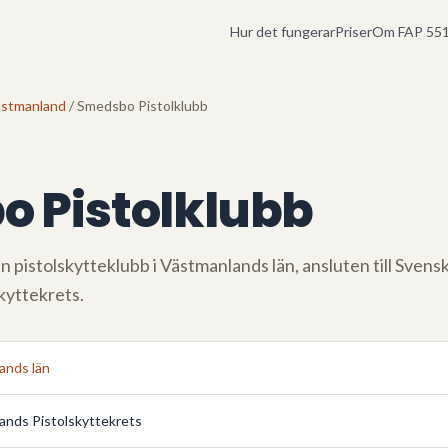
Hur det fungerar
Priser
Om FAP 551
stmanland
/ Smedsbo Pistolklubb
 Pistolklubb
n pistolskytteklubb i
Västmanlands län
, ansluten till Sven
kyttekrets
.
ands län
ands Pistolskyttekrets