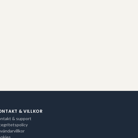
ONTAKT & VILLKOR
ntakt & support
tegritetspolicy
vändarvillkor
okies