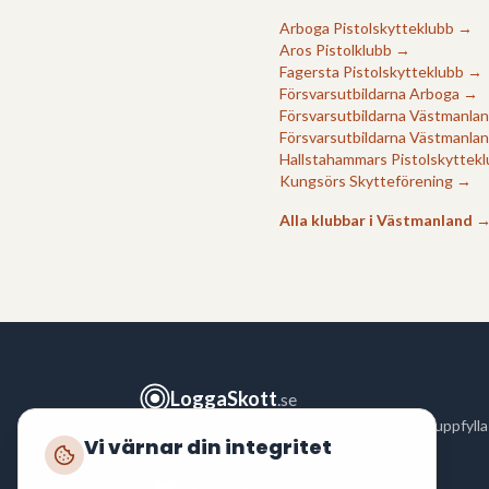
Arboga Pistolskytteklubb
→
Aros Pistolklubb
→
Fagersta Pistolskytteklubb
→
Försvarsutbildarna Arboga
→
Försvarsutbildarna Västmanla
Försvarsutbildarna Västmanlan
Hallstahammars Pistolskyttek
Kungsörs Skytteförening
→
Alla klubbar i
Västmanland
LoggaSkott
.se
Logga ditt skytte snabbt och enkelt för att uppfylla
Vi värnar din integritet
polisens krav enligt
FAP 551-3
.