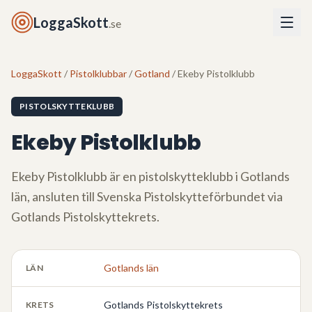
LoggaSkott
.se
LoggaSkott
/
Pistolklubbar
/
Gotland
/ Ekeby Pistolklubb
PISTOLSKYTTEKLUBB
Ekeby Pistolklubb
Ekeby Pistolklubb
är en pistolskytteklubb i
Gotlands
län
, ansluten till Svenska Pistolskytteförbundet via
Gotlands Pistolskyttekrets
.
Gotlands län
LÄN
Gotlands Pistolskyttekrets
KRETS