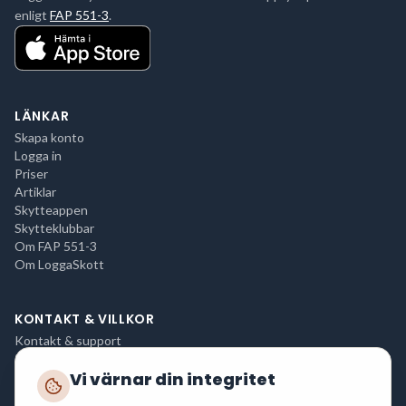
enligt
FAP 551-3
.
LÄNKAR
Skapa konto
Logga in
Priser
Artiklar
Skytteappen
Skytteklubbar
Om FAP 551-3
Om LoggaSkott
KONTAKT & VILLKOR
Kontakt & support
Integritetspolicy
Vi värnar din integritet
Användarvillkor
Cookies