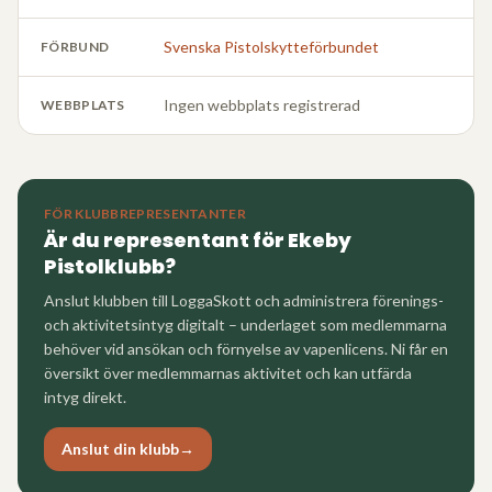
Svenska Pistolskytteförbundet
FÖRBUND
Ingen webbplats registrerad
WEBBPLATS
FÖR KLUBBREPRESENTANTER
Är du representant för
Ekeby
Pistolklubb
?
Anslut klubben till LoggaSkott och administrera förenings-
och aktivitetsintyg digitalt – underlaget som medlemmarna
behöver vid ansökan och förnyelse av vapenlicens. Ni får en
översikt över medlemmarnas aktivitet och kan utfärda
intyg direkt.
Anslut din klubb
→