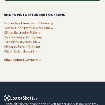
ANDRA PISTOLKLUBBAR I
GOTLAND
Gotlandspolisens Idrottsförening
→
Hemse-Linde Pistolskytteklubb
→
Klinte Skyttegille P-Sekt
→
Närs Pistolskytteförening
→
Slite Pistolskytteklubb
→
Visborgs Skytteförening
→
Visby Nationalbeväring
→
Alla klubbar i
Gotland
→
LoggaSkott
.se
Logga ditt skytte snabbt och enkelt för att uppfylla polisens krav