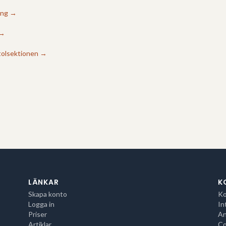
ing
→
→
tolsektionen
→
LÄNKAR
K
Skapa konto
Ko
Logga in
In
Priser
An
Artiklar
Co