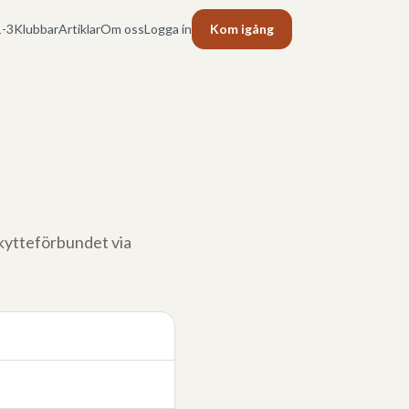
-3
Klubbar
Artiklar
Om oss
Logga in
Kom igång
lskytteförbundet via