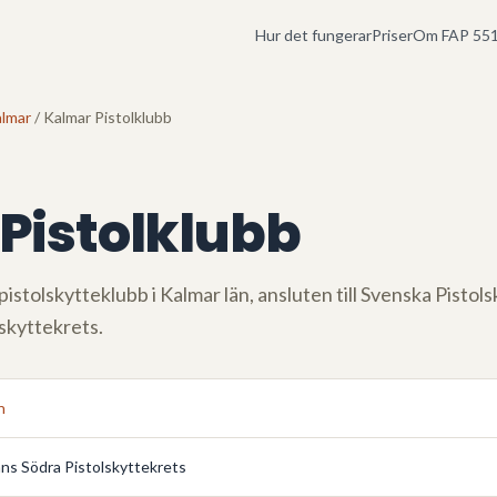
Hur det fungerar
Priser
Om FAP 551
lmar
/ Kalmar Pistolklubb
Pistolklubb
pistolskytteklubb i
Kalmar län
, ansluten till Svenska Pisto
lskyttekrets
.
n
ns Södra Pistolskyttekrets