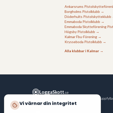
Ankarsrums Pistolskyttefören
Borgholms Pistolklubb
→
Döderhults Pistolskytteklubb
Emmaboda Pistolklubb
→
Emmaboda Skytteförening Pis
Högsby Pistolklubb
→
Kalmar Fbu-Förening
→
Krysseboda Pistolklubb
→
Alla klubbar i
Kalmar
→
LoggaSkott
.se
Logga ditt skytte snabbt och enkelt för att uppfylla
Vi värnar din integritet
polisens krav enligt
FAP 551-3
.