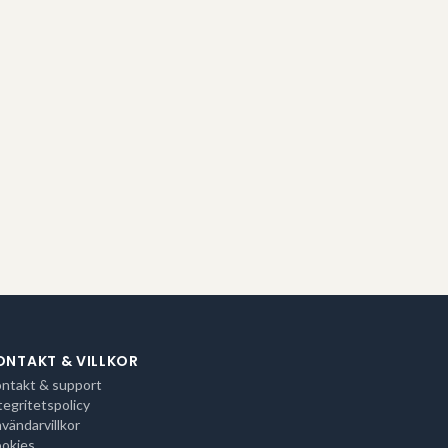
ONTAKT & VILLKOR
ntakt & support
tegritetspolicy
vändarvillkor
okies