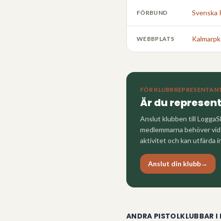
Svenska 
FÖRBUND
Kalmarpk
WEBBPLATS
FÖR KLUBBREPRESENTAN
Är du represen
Anslut klubben till LoggaS
medlemmarna behöver vid a
aktivitet och kan utfärda i
Anslut din klubb
→
ANDRA PISTOLKLUBBAR I