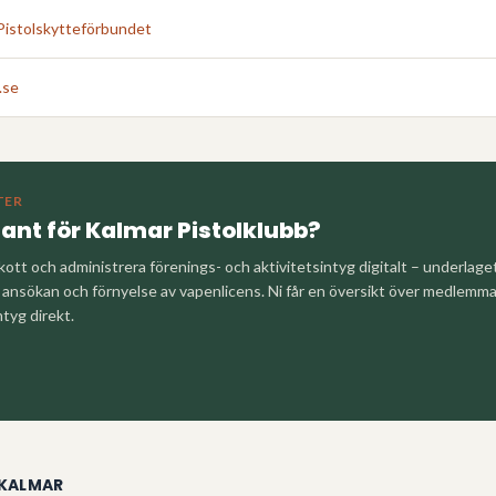
Pistolskytteförbundet
.se
TER
tant för
Kalmar Pistolklubb
?
kott och administrera förenings- och aktivitetsintyg digitalt – underlag
nsökan och förnyelse av vapenlicens. Ni får en översikt över medlemm
ntyg direkt.
KALMAR