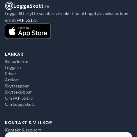
LoggaSkott
.se
Logga ditt skytte snabbt och enkelt för att uppfylla polisens krav
enligt
FAP 551-3
.
LÄNKAR
Skapa konto
Logga in
Priser
Artiklar
Skytteappen
Skytteklubbar
Om FAP 551-3
Om LoggaSkott
KONTAKT & VILLKOR
Kontakt & support
Integritetspolicy