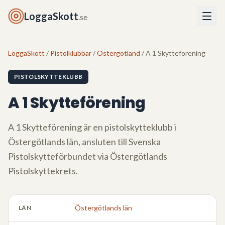
LoggaSkott
.se
LoggaSkott
/
Pistolklubbar
/
Östergötland
/ A 1 Skytteförening
PISTOLSKYTTEKLUBB
A 1 Skytteförening
A 1 Skytteförening
är en pistolskytteklubb i
Östergötlands län
, ansluten till Svenska
Pistolskytteförbundet via
Östergötlands
Pistolskyttekrets
.
Östergötlands län
LÄN