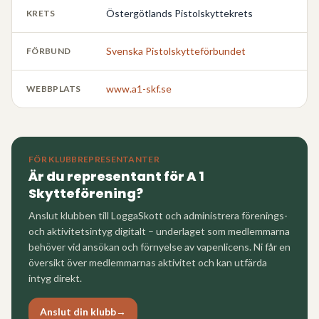
Östergötlands Pistolskyttekrets
KRETS
Svenska Pistolskytteförbundet
FÖRBUND
www.a1-skf.se
WEBBPLATS
FÖR KLUBBREPRESENTANTER
Är du representant för
A 1
Skytteförening
?
Anslut klubben till LoggaSkott och administrera förenings-
och aktivitetsintyg digitalt – underlaget som medlemmarna
behöver vid ansökan och förnyelse av vapenlicens. Ni får en
översikt över medlemmarnas aktivitet och kan utfärda
intyg direkt.
Anslut din klubb
→