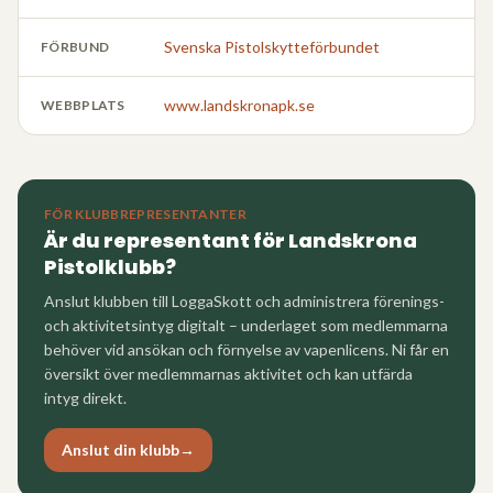
Svenska Pistolskytteförbundet
FÖRBUND
www.landskronapk.se
WEBBPLATS
FÖR KLUBBREPRESENTANTER
Är du representant för
Landskrona
Pistolklubb
?
Anslut klubben till LoggaSkott och administrera förenings-
och aktivitetsintyg digitalt – underlaget som medlemmarna
behöver vid ansökan och förnyelse av vapenlicens. Ni får en
översikt över medlemmarnas aktivitet och kan utfärda
intyg direkt.
Anslut din klubb
→