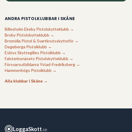
ANDRA PISTOLKLUBBAR I
SKÅNE
Billesholm Ekeby Pistolskytteklubb
→
Broby Pistolskytteklubb
→
Bromölla Pistol & Svartkrutsskytteför
→
Degeberga Pistolklubb
→
Eslövs Skyttegilles Pistolklubb
→
Falsterbonäsets Pistolskytteklubb
→
Försvarsutbildanra Ystad-Fredriksberg
→
Hammenhögs Pistolklubb
→
Alla klubbar i
Skåne
→
LoggaSkott
.se