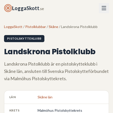
LoggaSkott
.se
LoggaSkott
/
Pistolklubbar
/
Skåne
/ Landskrona Pistolklubb
PISTOLSKYTTEKLUBB
Landskrona Pistolklubb
Landskrona Pistolklubb
är en pistolskytteklubb i
Skåne län
, ansluten till Svenska Pistolskytteförbundet
via
Malmöhus Pistolskyttekrets
.
Skåne län
LÄN
Malmöhus Pistolskyttekrets
KRETS