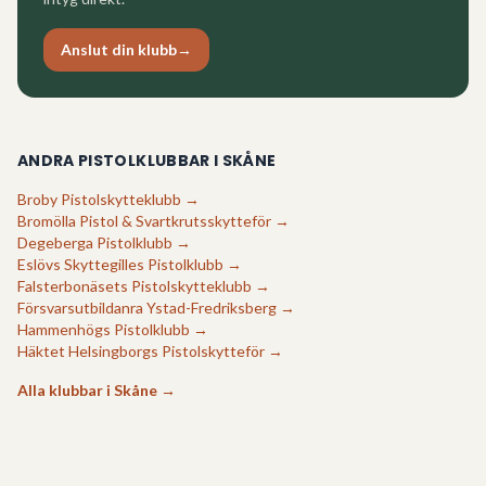
Anslut din klubb
→
ANDRA PISTOLKLUBBAR I
SKÅNE
Broby Pistolskytteklubb
→
Bromölla Pistol & Svartkrutsskytteför
→
Degeberga Pistolklubb
→
Eslövs Skyttegilles Pistolklubb
→
Falsterbonäsets Pistolskytteklubb
→
Försvarsutbildanra Ystad-Fredriksberg
→
Hammenhögs Pistolklubb
→
Häktet Helsingborgs Pistolskytteför
→
Alla klubbar i
Skåne
→