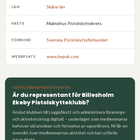
Skåne län
LÄN
Malmöhus Pistolskyttekrets
KRETS
Svenska Pistolskytteförbundet
FÖRBUND
www.bepsk.com
WEBBPLATS
FÖR KLUBBREPRESENTANTER
Är du representant för
Billesholm
Ekeby Pistolskytteklubb
?
Anslut klubben till LoggaSkott och administrera förenings-
och aktivitetsintyg digitalt – underlaget som medlemmarna
behöver vid ansökan och förnyelse av vapenlicens. Ni får en
översikt över medlemmarnas aktivitet och kan utfärda
intyg direkt.