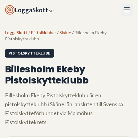
LoggaSkott
.se
LoggaSkott
/
Pistolklubbar
/
Skåne
/ Billesholm Ekeby
Pistolskytteklubb
PISTOLSKYTTEKLUBB
Billesholm Ekeby
Pistolskytteklubb
Billesholm Ekeby Pistolskytteklubb
är en
pistolskytteklubb i
Skåne län
, ansluten till Svenska
Pistolskytteförbundet via
Malmöhus
Pistolskyttekrets
.