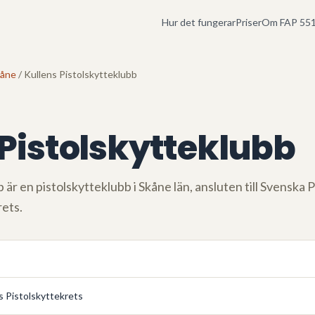
Hur det fungerar
Priser
Om FAP 551
kåne
/ Kullens Pistolskytteklubb
 Pistolskytteklubb
b
är en pistolskytteklubb i
Skåne län
, ansluten till Svenska
rets
.
 Pistolskyttekrets