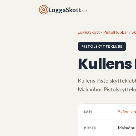
LoggaSkott
.se
LoggaSkott
/
Pistolklubbar
/
S
PISTOLSKYTTEKLUBB
Kullens
Kullens Pistolskytteklub
Malmöhus Pistolskyttek
Skåne län
LÄN
Malmöhus
KRETS