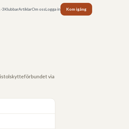
-3
Klubbar
Artiklar
Om oss
Logga in
Kom igång
 Pistolskytteförbundet via