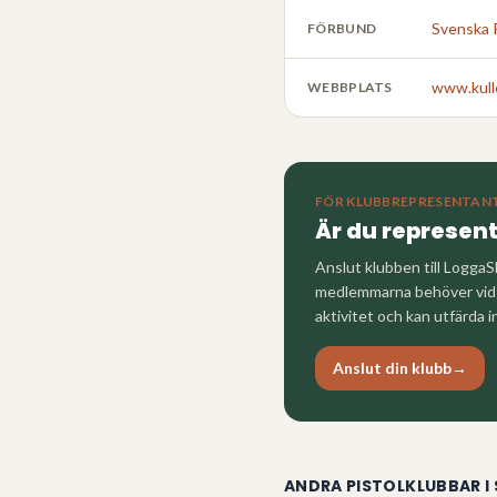
Svenska 
FÖRBUND
www.kull
WEBBPLATS
FÖR KLUBBREPRESENTAN
Är du represen
Anslut klubben till LoggaS
medlemmarna behöver vid a
aktivitet och kan utfärda i
Anslut din klubb
→
ANDRA PISTOLKLUBBAR I