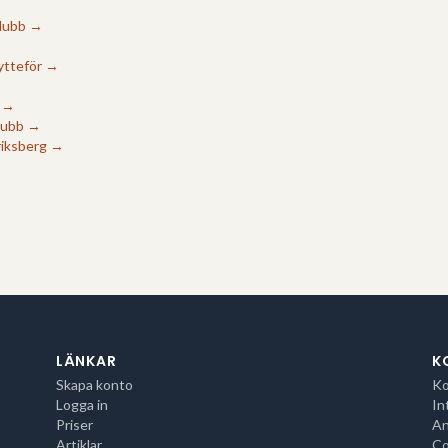
klubb
→
ytteför
→
→
lubb
→
riksberg
→
LÄNKAR
K
Skapa konto
Ko
Logga in
In
Priser
An
Artiklar
Co