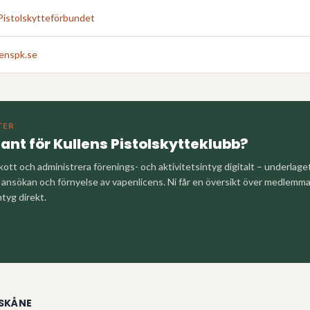
Pistolskytteförbundet
enspk.se
TER
tant för
Kullens Pistolskytteklubb
?
kott och administrera förenings- och aktivitetsintyg digitalt – underlag
nsökan och förnyelse av vapenlicens. Ni får en översikt över medlemm
ntyg direkt.
SKÅNE