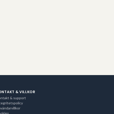
ONTAKT & VILLKOR
ntakt & support
tegritetspolicy
vändarvillkor
okies