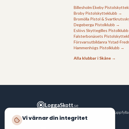
Billesholm Ekeby Pistolskytte
Broby Pistolskytteklubb
→
Bromölla Pistol & Svartkrutssk
Degeberga Pistolklubb
→
Eslövs Skyttegilles Pistolklubb
Falsterbonäsets Pistolskyttek
Försvarsutbildanra Ystad-Fred
Hammenhögs Pistolklubb
→
Alla klubbar i
Skåne
→
LoggaSkott
.se
Logga ditt skytte snabbt och enkelt för att uppfylla
Vi värnar din integritet
polisens krav enligt
FAP 551-3
.