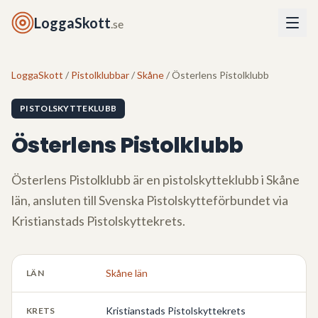
LoggaSkott
.se
LoggaSkott
/
Pistolklubbar
/
Skåne
/ Österlens Pistolklubb
PISTOLSKYTTEKLUBB
Österlens Pistolklubb
Österlens Pistolklubb
är en pistolskytteklubb i
Skåne
län
, ansluten till Svenska Pistolskytteförbundet via
Kristianstads Pistolskyttekrets
.
Skåne län
LÄN
Kristianstads Pistolskyttekrets
KRETS