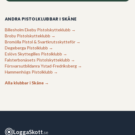
ANDRA PISTOLKLUBBAR I
SKÅNE
Billesholm Ekeby Pistolskytteklubb
→
Broby Pistolskytteklubb
→
Bromölla Pistol & Svartkrutsskytteför
→
Degeberga Pistolklubb
→
Eslövs Skyttegilles Pistolklubb
→
Falsterbonäsets Pistolskytteklubb
→
Försvarsutbildanra Ystad-Fredriksberg
→
Hammenhögs Pistolklubb
→
Alla klubbar i
Skåne
→
LoggaSkott
.se