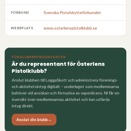
Svenska Pistolskytteförbundet
FÖRBUND
www.osterlenspistolklubb.se
WEBBPLATS
FÖR KLUBBREPRESENTANTER
Är du representant för
Österlens
Pistolklubb
?
Anslut klubben till LoggaSkott och administrera förenings-
och aktivitetsintyg digitalt – underlaget som medlemmarna
behöver vid ansökan och förnyelse av vapenlicens. Ni får en
översikt över medlemmarnas aktivitet och kan utfärda
intyg direkt.
Anslut din klubb
→