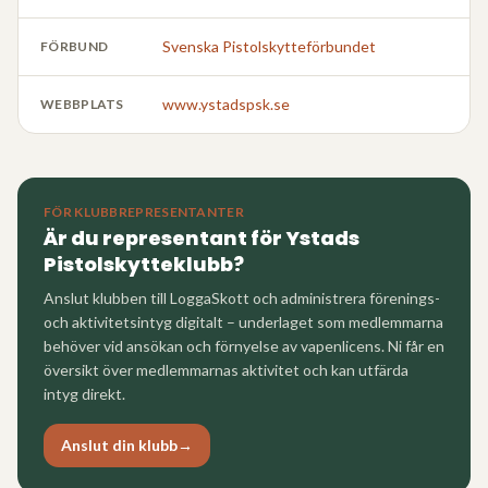
Svenska Pistolskytteförbundet
FÖRBUND
www.ystadspsk.se
WEBBPLATS
FÖR KLUBBREPRESENTANTER
Är du representant för
Ystads
Pistolskytteklubb
?
Anslut klubben till LoggaSkott och administrera förenings-
och aktivitetsintyg digitalt – underlaget som medlemmarna
behöver vid ansökan och förnyelse av vapenlicens. Ni får en
översikt över medlemmarnas aktivitet och kan utfärda
intyg direkt.
Anslut din klubb
→