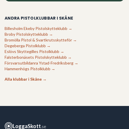
ANDRA PISTOLKLUBBAR I
SKÅNE
Billesholm Ekeby Pistolskytteklubb
→
Broby Pistolskytteklubb
→
Bromölla Pistol & Svartkrutsskytteför
→
Degeberga Pistolklubb
→
Eslövs Skyttegilles Pistolklubb
→
Falsterbonäsets Pistolskytteklubb
→
Försvarsutbildanra Ystad-Fredriksberg
→
Hammenhögs Pistolklubb
→
Alla klubbar i
Skåne
→
LoggaSkott
.se