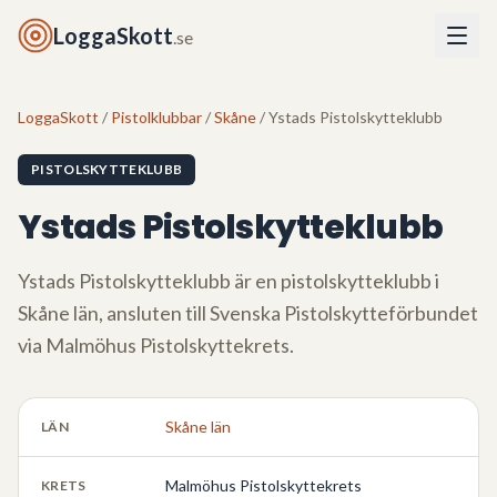
LoggaSkott
.se
LoggaSkott
/
Pistolklubbar
/
Skåne
/ Ystads Pistolskytteklubb
PISTOLSKYTTEKLUBB
Ystads Pistolskytteklubb
Ystads Pistolskytteklubb
är en pistolskytteklubb i
Skåne län
, ansluten till Svenska Pistolskytteförbundet
via
Malmöhus Pistolskyttekrets
.
Skåne län
LÄN
Malmöhus Pistolskyttekrets
KRETS