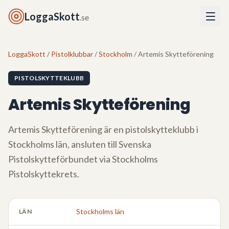
LoggaSkott
.se
LoggaSkott
/
Pistolklubbar
/
Stockholm
/ Artemis Skytteförening
PISTOLSKYTTEKLUBB
Artemis Skytteförening
Artemis Skytteförening
är en pistolskytteklubb i
Stockholms län
, ansluten till Svenska
Pistolskytteförbundet via
Stockholms
Pistolskyttekrets
.
Stockholms län
LÄN