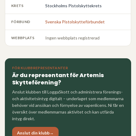
Stockholms Pistolskyttekrets
KRETS
Svenska Pistolskytteförbundet
FÖRBUND
Ingen webbplats registrerad
WEBBPLATS
FÖR KLUBBREPRESENTANTER
Är du representant för
Artemis
Skytteförening
?
Anslut klubben till LoggaSkott och administrera förenings-
och aktivitetsintyg digitalt – underlaget som medlemmarna
behöver vid ansökan och förnyelse av vapenlicens. Ni får en
översikt över medlemmarnas aktivitet och kan utfärda
intyg direkt.
Anslut din klubb
→