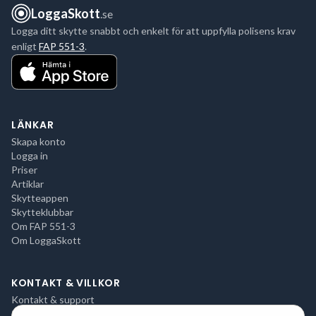
LoggaSkott
.se
Logga ditt skytte snabbt och enkelt för att uppfylla polisens krav
enligt
FAP 551-3
.
LÄNKAR
Skapa konto
Logga in
Priser
Artiklar
Skytteappen
Skytteklubbar
Om FAP 551-3
Om LoggaSkott
KONTAKT & VILLKOR
Kontakt & support
Integritetspolicy