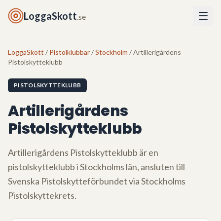
LoggaSkott
.se
LoggaSkott
/
Pistolklubbar
/
Stockholm
/ Artillerigårdens
Pistolskytteklubb
PISTOLSKYTTEKLUBB
Artillerigårdens
Pistolskytteklubb
Artillerigårdens Pistolskytteklubb
är en
pistolskytteklubb i
Stockholms län
, ansluten till
Svenska Pistolskytteförbundet via
Stockholms
Pistolskyttekrets
.