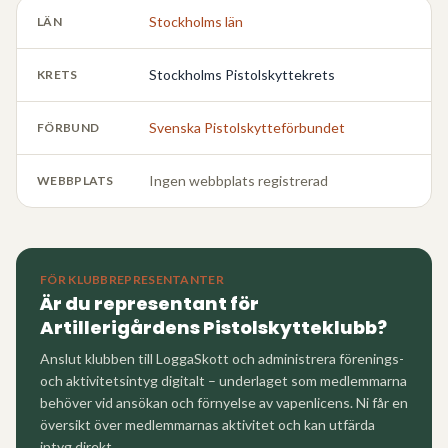
Stockholms län
LÄN
Stockholms Pistolskyttekrets
KRETS
Svenska Pistolskytteförbundet
FÖRBUND
Ingen webbplats registrerad
WEBBPLATS
FÖR KLUBBREPRESENTANTER
Är du representant för
Artillerigårdens Pistolskytteklubb
?
Anslut klubben till LoggaSkott och administrera förenings-
och aktivitetsintyg digitalt – underlaget som medlemmarna
behöver vid ansökan och förnyelse av vapenlicens. Ni får en
översikt över medlemmarnas aktivitet och kan utfärda
intyg direkt.