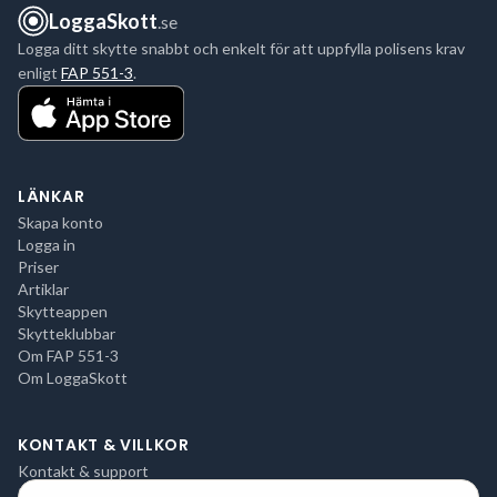
LoggaSkott
.se
Logga ditt skytte snabbt och enkelt för att uppfylla polisens krav
enligt
FAP 551-3
.
LÄNKAR
Skapa konto
Logga in
Priser
Artiklar
Skytteappen
Skytteklubbar
Om FAP 551-3
Om LoggaSkott
KONTAKT & VILLKOR
Kontakt & support
Integritetspolicy