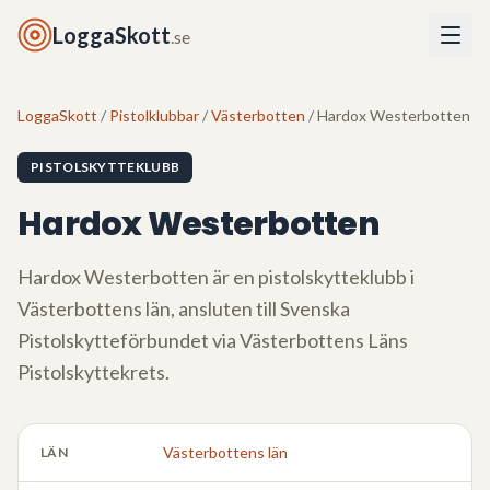
LoggaSkott
.se
LoggaSkott
/
Pistolklubbar
/
Västerbotten
/ Hardox Westerbotten
PISTOLSKYTTEKLUBB
Hardox Westerbotten
Hardox Westerbotten
är en pistolskytteklubb i
Västerbottens län
, ansluten till Svenska
Pistolskytteförbundet via
Västerbottens Läns
Pistolskyttekrets
.
Västerbottens län
LÄN