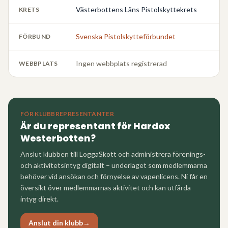
Västerbottens Läns Pistolskyttekrets
KRETS
Svenska Pistolskytteförbundet
FÖRBUND
Ingen webbplats registrerad
WEBBPLATS
FÖR KLUBBREPRESENTANTER
Är du representant för
Hardox
Westerbotten
?
Anslut klubben till LoggaSkott och administrera förenings-
och aktivitetsintyg digitalt – underlaget som medlemmarna
behöver vid ansökan och förnyelse av vapenlicens. Ni får en
översikt över medlemmarnas aktivitet och kan utfärda
intyg direkt.
Anslut din klubb
→