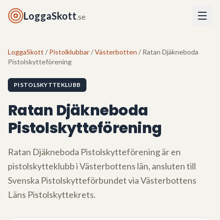
LoggaSkott
.se
LoggaSkott
/
Pistolklubbar
/
Västerbotten
/ Ratan Djäkneboda
Pistolskytteförening
PISTOLSKYTTEKLUBB
Ratan Djäkneboda
Pistolskytteförening
Ratan Djäkneboda Pistolskytteförening
är en
pistolskytteklubb i
Västerbottens län
, ansluten till
Svenska Pistolskytteförbundet via
Västerbottens
Läns Pistolskyttekrets
.