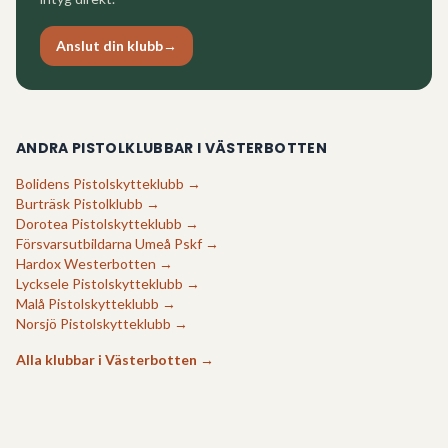
Anslut din klubb
→
ANDRA PISTOLKLUBBAR I
VÄSTERBOTTEN
Bolidens Pistolskytteklubb
→
Burträsk Pistolklubb
→
Dorotea Pistolskytteklubb
→
Försvarsutbildarna Umeå Pskf
→
Hardox Westerbotten
→
Lycksele Pistolskytteklubb
→
Malå Pistolskytteklubb
→
Norsjö Pistolskytteklubb
→
Alla klubbar i
Västerbotten
→