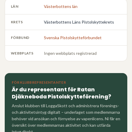
Västerbottens län
LÄN
Västerbottens Läns Pistolskyttekrets
KRETS
Svenska Pistolskytteförbundet
FÖRBUND
Ingen webbplats registrerad
WEBBPLATS
FÖR KLUBBREPRESENTANTER
Är du representant för
Ratan
Djäkneboda Pistolskytteförening
?
Anslut klubben till LoggaSkott och administrera förenings-
och aktivitetsintyg digitalt – underlaget som medlemmarna
behöver vid ansökan och förnyelse av vapenlicens. Ni får en
översikt över medlemmarnas aktivitet och kan utfärda
intyg direkt.