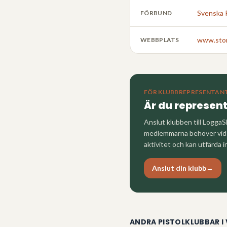
Svenska 
FÖRBUND
www.sto
WEBBPLATS
FÖR KLUBBREPRESENTAN
Är du represen
Anslut klubben till LoggaS
medlemmarna behöver vid a
aktivitet och kan utfärda i
Anslut din klubb
→
ANDRA PISTOLKLUBBAR I