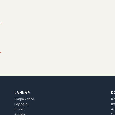
→
→
LÄNKAR
K
Skapa konto
Ko
Logga in
In
Priser
An
Artiklar
Co