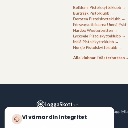
Bolidens Pistolskytteklubb
→
Burträsk Pistolklubb
→
Dorotea Pistolskytteklubb
→
Försvarsutbildarna Umeå Pskf
Hardox Westerbotten
→
Lycksele Pistolskytteklubb
→
Malå Pistolskytteklubb
→
Norsjö Pistolskytteklubb
→
Alla klubbar i
Västerbotten
LoggaSkott
.se
Logga ditt skytte snabbt och enkelt för att uppfylla
Vi värnar din integritet
polisens krav enligt
FAP 551-3
.