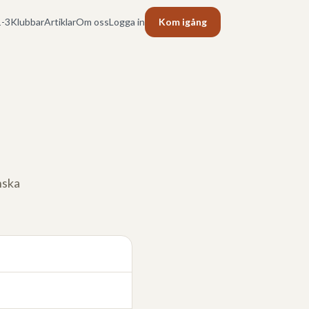
-3
Klubbar
Artiklar
Om oss
Logga in
Kom igång
enska