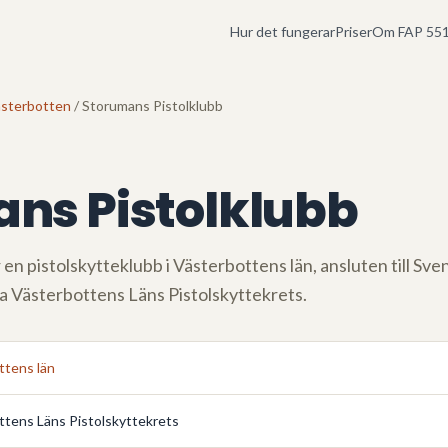
Hur det fungerar
Priser
Om FAP 551
sterbotten
/ Storumans Pistolklubb
ns Pistolklubb
 en pistolskytteklubb i
Västerbottens län
, ansluten till Sv
ia
Västerbottens Läns Pistolskyttekrets
.
ttens län
ttens Läns Pistolskyttekrets