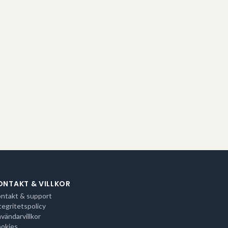
ONTAKT & VILLKOR
ntakt & support
tegritetspolicy
vändarvillkor
okies