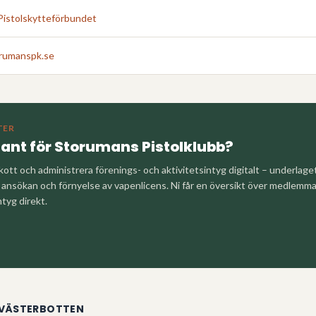
Pistolskytteförbundet
rumanspk.se
TER
tant för
Storumans Pistolklubb
?
kott och administrera förenings- och aktivitetsintyg digitalt – underlag
nsökan och förnyelse av vapenlicens. Ni får en översikt över medlemm
ntyg direkt.
VÄSTERBOTTEN