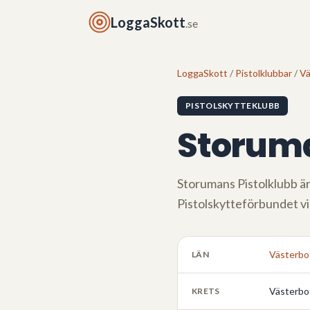
LoggaSkott
.se
LoggaSkott
/
Pistolklubbar
/
Vä
PISTOLSKYTTEKLUBB
Storuma
Storumans Pistolklubb
är
Pistolskytteförbundet v
Västerbo
LÄN
Västerbo
KRETS