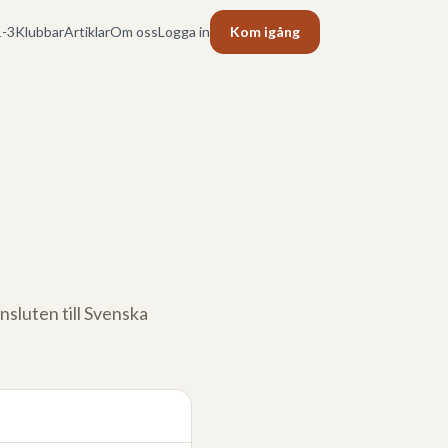
-3
Klubbar
Artiklar
Om oss
Logga in
Kom igång
ansluten till Svenska