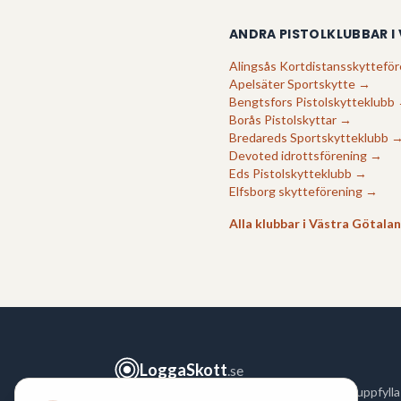
ANDRA PISTOLKLUBBAR I
Alingsås Kortdistansskytteför
Apelsäter Sportskytte
→
Bengtsfors Pistolskytteklubb
Borås Pistolskyttar
→
Bredareds Sportskytteklubb
Devoted idrottsförening
→
Eds Pistolskytteklubb
→
Elfsborg skytteförening
→
Alla klubbar i
Västra Götala
LoggaSkott
.se
Logga ditt skytte snabbt och enkelt för att uppfylla