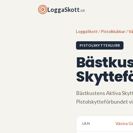
LoggaSkott
.se
LoggaSkott
/
Pistolklubbar
/
Vä
PISTOLSKYTTEKLUBB
Bästkus
Skyttef
Bästkustens Aktiva Skyt
Pistolskytteförbundet v
Västra Gö
LÄN