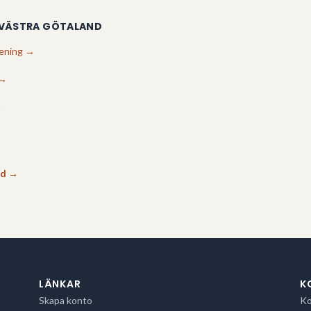
VÄSTRA GÖTALAND
ening
→
→
→
nd
→
LÄNKAR
K
Skapa konto
Ko