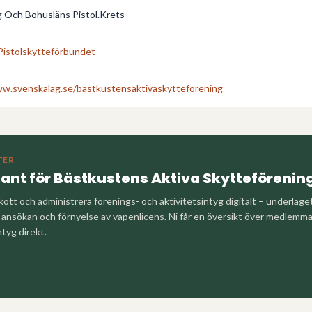
 Och Bohusläns Pistol.Krets
Pistolskytteförbundet
ww.svenskalag.se/bastkustensaktivaskytteforening
TER
tant för
Bästkustens Aktiva Skytteförenin
kott och administrera förenings- och aktivitetsintyg digitalt – underlag
nsökan och förnyelse av vapenlicens. Ni får en översikt över medlemm
ntyg direkt.