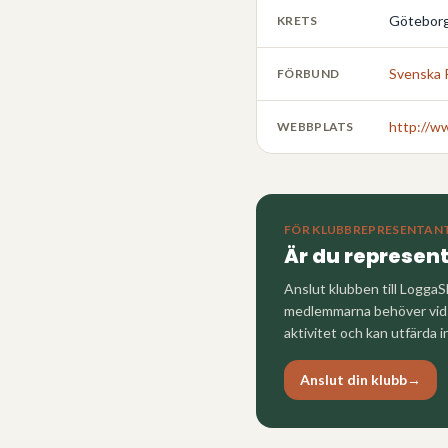
Göteborg
KRETS
Svenska 
FÖRBUND
http://w
WEBBPLATS
FÖR KLUBBREPRESENTAN
Är du represen
Anslut klubben till LoggaS
medlemmarna behöver vid a
aktivitet och kan utfärda i
Anslut din klubb
→