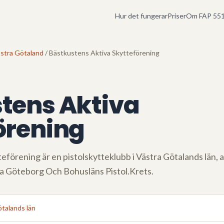
Hur det fungerar
Priser
Om FAP 551
stra Götaland
/ Bästkustens Aktiva Skytteförening
tens Aktiva
örening
teförening
är en pistolskytteklubb i
Västra Götalands län
, 
ia
Göteborg Och Bohusläns Pistol.Krets
.
talands län