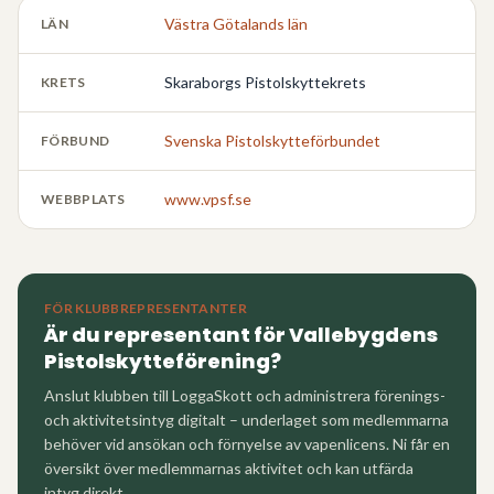
Västra Götalands län
LÄN
Skaraborgs Pistolskyttekrets
KRETS
Svenska Pistolskytteförbundet
FÖRBUND
www.vpsf.se
WEBBPLATS
FÖR KLUBBREPRESENTANTER
Är du representant för
Vallebygdens
Pistolskytteförening
?
Anslut klubben till LoggaSkott och administrera förenings-
och aktivitetsintyg digitalt – underlaget som medlemmarna
behöver vid ansökan och förnyelse av vapenlicens. Ni får en
översikt över medlemmarnas aktivitet och kan utfärda
intyg direkt.