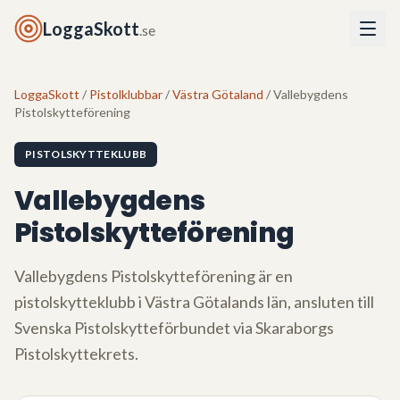
LoggaSkott
.se
LoggaSkott
/
Pistolklubbar
/
Västra Götaland
/ Vallebygdens
Pistolskytteförening
PISTOLSKYTTEKLUBB
Vallebygdens
Pistolskytteförening
Vallebygdens Pistolskytteförening
är en
pistolskytteklubb i
Västra Götalands län
, ansluten till
Svenska Pistolskytteförbundet via
Skaraborgs
Pistolskyttekrets
.