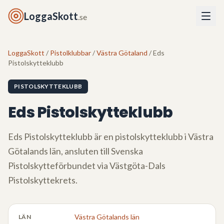
LoggaSkott
.se
LoggaSkott
/
Pistolklubbar
/
Västra Götaland
/ Eds
Pistolskytteklubb
PISTOLSKYTTEKLUBB
Eds Pistolskytteklubb
Eds Pistolskytteklubb
är en pistolskytteklubb i
Västra
Götalands län
, ansluten till Svenska
Pistolskytteförbundet via
Västgöta-Dals
Pistolskyttekrets
.
Västra Götalands län
LÄN