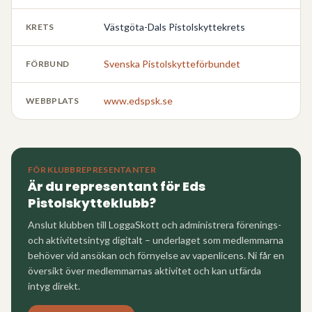
Västgöta-Dals Pistolskyttekrets
KRETS
Svenska Pistolskytteförbundet
FÖRBUND
www.edspsk.se
WEBBPLATS
FÖR KLUBBREPRESENTANTER
Är du representant för
Eds
Pistolskytteklubb
?
Anslut klubben till LoggaSkott och administrera förenings-
och aktivitetsintyg digitalt – underlaget som medlemmarna
behöver vid ansökan och förnyelse av vapenlicens. Ni får en
översikt över medlemmarnas aktivitet och kan utfärda
intyg direkt.