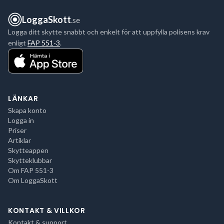
LoggaSkott
.se
Logga ditt skytte snabbt och enkelt för att uppfylla polisens krav
enligt
FAP 551-3
.
LÄNKAR
Skapa konto
Logga in
Priser
Artiklar
Skytteappen
Skytteklubbar
Om FAP 551-3
Om LoggaSkott
KONTAKT & VILLKOR
Kontakt & support