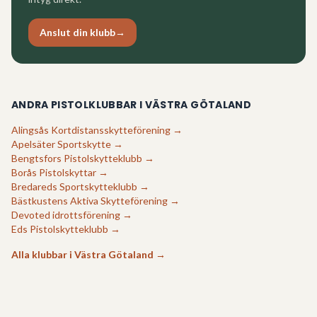
Anslut din klubb
→
ANDRA PISTOLKLUBBAR I
VÄSTRA GÖTALAND
Alingsås Kortdistansskytteförening
→
Apelsäter Sportskytte
→
Bengtsfors Pistolskytteklubb
→
Borås Pistolskyttar
→
Bredareds Sportskytteklubb
→
Bästkustens Aktiva Skytteförening
→
Devoted idrottsförening
→
Eds Pistolskytteklubb
→
Alla klubbar i
Västra Götaland
→