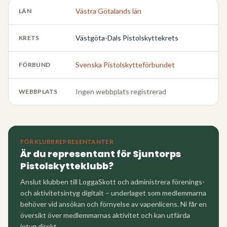
Västra Götalands län
LÄN
Västgöta-Dals Pistolskyttekrets
KRETS
Svenska Pistolskytteförbundet
FÖRBUND
Ingen webbplats registrerad
WEBBPLATS
FÖR KLUBBREPRESENTANTER
Är du representant för
Sjuntorps
Pistolskytteklubb
?
Anslut klubben till LoggaSkott och administrera förenings-
och aktivitetsintyg digitalt – underlaget som medlemmarna
behöver vid ansökan och förnyelse av vapenlicens. Ni får en
översikt över medlemmarnas aktivitet och kan utfärda
intyg direkt.