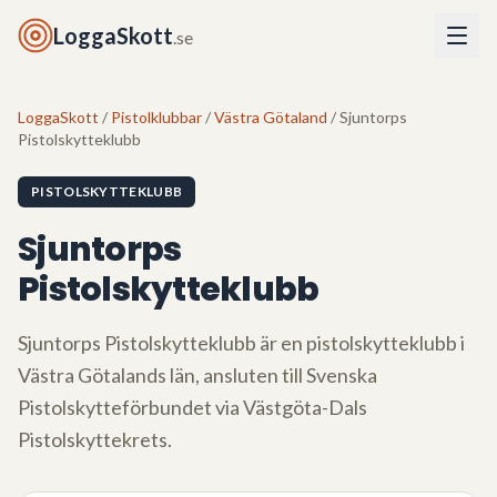
LoggaSkott
.se
LoggaSkott
/
Pistolklubbar
/
Västra Götaland
/ Sjuntorps
Pistolskytteklubb
PISTOLSKYTTEKLUBB
Sjuntorps
Pistolskytteklubb
Sjuntorps Pistolskytteklubb
är en pistolskytteklubb i
Västra Götalands län
, ansluten till Svenska
Pistolskytteförbundet via
Västgöta-Dals
Pistolskyttekrets
.