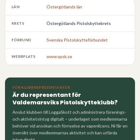
Östergötlands län
LÄN
Östergötlands Pistolskyttekrets
KRETS
Svenska Pistolskytteförbundet
FÖRBUND
www.vpsk.se
WEBBPLATS
FÖR KLUBBREPRESENTANTER
Är du representant för
Valdemarsviks Pistolskytteklubb
?
Anslut klubben till LoggaSkott och administrera förenings-
och aktivitetsintyg digitalt – underlaget som medlemmarna
behöver vid ansökan och förnyelse av vapenlicens. Ni får en
översikt över medlemmarnas aktivitet och kan utfärda
intyg direkt.