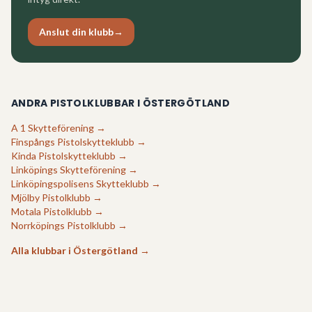
Anslut din klubb
→
ANDRA PISTOLKLUBBAR I
ÖSTERGÖTLAND
A 1 Skytteförening
→
Finspångs Pistolskytteklubb
→
Kinda Pistolskytteklubb
→
Linköpings Skytteförening
→
Linköpingspolisens Skytteklubb
→
Mjölby Pistolklubb
→
Motala Pistolklubb
→
Norrköpings Pistolklubb
→
Alla klubbar i
Östergötland
→