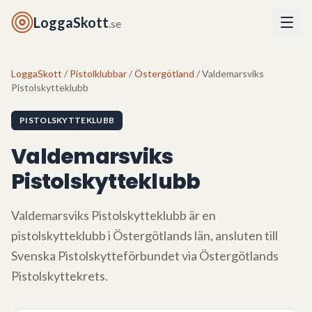
LoggaSkott
.se
LoggaSkott
/
Pistolklubbar
/
Östergötland
/ Valdemarsviks
Pistolskytteklubb
PISTOLSKYTTEKLUBB
Valdemarsviks
Pistolskytteklubb
Valdemarsviks Pistolskytteklubb
är en
pistolskytteklubb i
Östergötlands län
, ansluten till
Svenska Pistolskytteförbundet via
Östergötlands
Pistolskyttekrets
.