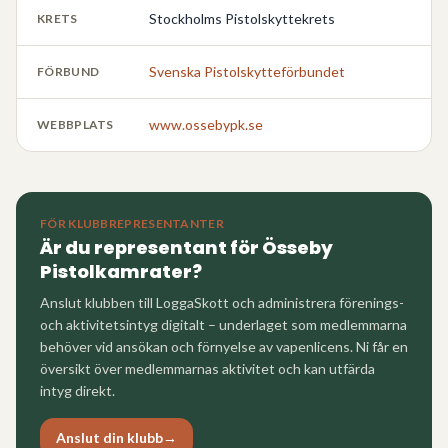
Stockholms Pistolskyttekrets
KRETS
Svenska Pistolskytteförbundet
FÖRBUND
www.ossebypk.se
WEBBPLATS
FÖR KLUBBREPRESENTANTER
Är du representant för
Össeby
Pistolkamrater
?
Anslut klubben till LoggaSkott och administrera förenings-
och aktivitetsintyg digitalt – underlaget som medlemmarna
behöver vid ansökan och förnyelse av vapenlicens. Ni får en
översikt över medlemmarnas aktivitet och kan utfärda
intyg direkt.
Anslut din klubb
→