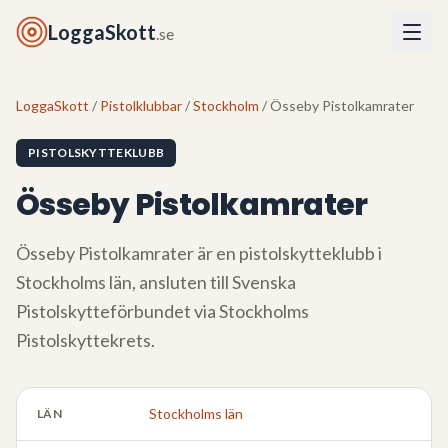
LoggaSkott
.se
LoggaSkott
/
Pistolklubbar
/
Stockholm
/ Össeby Pistolkamrater
PISTOLSKYTTEKLUBB
Össeby Pistolkamrater
Össeby Pistolkamrater
är en pistolskytteklubb i
Stockholms län
, ansluten till Svenska
Pistolskytteförbundet via
Stockholms
Pistolskyttekrets
.
Stockholms län
LÄN