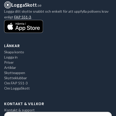
LoggaSkott
.se
Logga ditt skytte snabbt och enkelt för att uppfylla polisens krav
enligt
FAP 551-3
.
LÄNKAR
Skapa konto
Logga in
Priser
Artiklar
Skytteappen
Skytteklubbar
Om FAP 551-3
Om LoggaSkott
KONTAKT & VILLKOR
Kontakt & support
Integritetspolicy